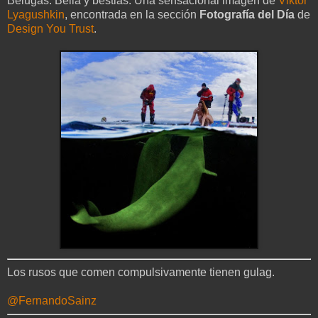
Belugas: Bella y bestias. Una sensacional imagen de
Vik­tor
Lya­gushkin
, encontrada en la sección
Fotografía del Día
de
Design You Trust
.
Los rusos que comen compulsivamente tienen gulag.
@FernandoSainz