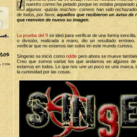
I
nuestro correo ha petado porque no estaba preparado 
algunos -quizás muchos- correos han sido rechazado
es,
de todos, por favor,
aquellos que recibieron un aviso de 
que reenvíen de nuevo su imagen
.
La prueba del 9
se ideó para verificar de una forma sencilla,
o división, realizada a mano, dio un resultado erróneo
verificar que no estamos tan solos en este mundo curioso.
SIngenio se inició como
riddle
pero ahora se mueve tambié
Creo que somos varios los que andamos en algunos de e
estamos en todos. Lo que nos une un poco es una marca, la
la curiosidad por las cosas.