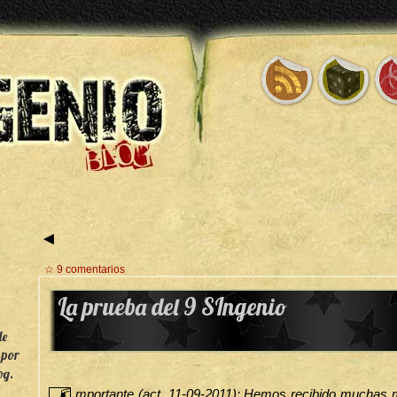
◄
☆ 9 comentarios
La prueba del 9 SIngenio
de
 por
og.
mportante (act. 11-09-2011): Hemos recibido muchas