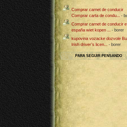
Comprar carnet de conducir
Comprar carta de condu...
- b
Comprar carnet de conducir e
españa wiet kopen ...
- borer
kupovina vozacke dozvole B
Irish driver’s licen...
- borer
PARA SEGUIR PENSANDO