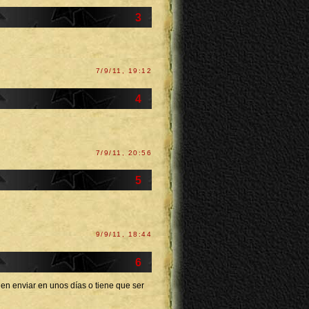
3
7/9/11, 19:12
4
7/9/11, 20:56
5
9/9/11, 18:44
6
en enviar en unos días o tiene que ser