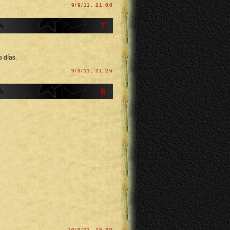
9/9/11, 21:08
7
 días.
9/9/11, 21:26
8
10/9/11, 15:30