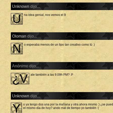
I
Unknown
dijo...
O
U
na idea genial, nos vemos el 9
Oloman
dijo...
N
o esperaba menos de un tipo tan creativo como tú :)
Anónimo dijo...
¿V
ale también a las 9.09h PM? :P
Unknown
dijo...
Y
o ya tengo dos una por la mañana y otra ahora mismo :) ¿se pued
el mismo día de hoy? ando mal de tiempo yo también :(