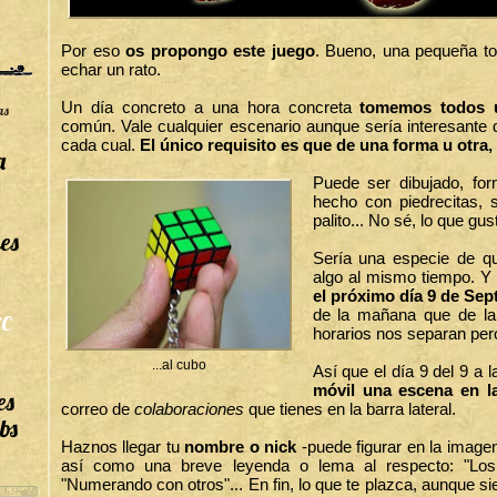
Por eso
os propongo este juego
. Bueno, una pequeña to
echar un rato.
Un día concreto a una hora concreta
tomemos todos u
as
común. Vale cualquier escenario aunque sería interesante q
cada cual.
El único requisito es que de una forma u otra
a
Puede ser dibujado, for
hecho con piedrecitas, 
palito... No sé, lo que gus
es
Sería una especie de 
algo al mismo tiempo. Y
el próximo día 9 de Sep
de la mañana que de la 
C
horarios nos separan per
...al cubo
Así que el día 9 del 9 a 
móvil una escena en l
es
correo de
colaboraciones
que tienes en la barra lateral.
bs
Haznos llegar tu
nombre o nick
-puede figurar en la imagen
así como una breve leyenda o lema al respecto: "Los
"Numerando con otros"... En fin, lo que te plazca, aunque 