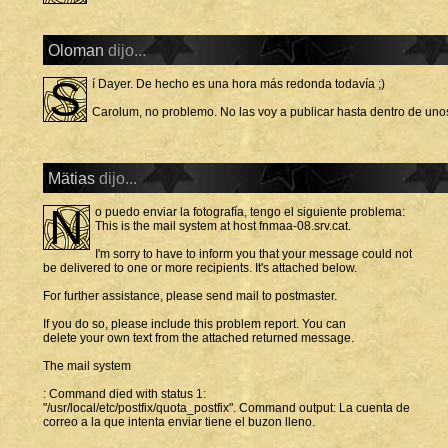
Oloman
dijo...
S
í Dayer. De hecho es una hora más redonda todavía ;)
Carolum, no problemo. No las voy a publicar hasta dentro de unos
Mätias
dijo...
N
o puedo enviar la fotografía, tengo el siguiente problema:
This is the mail system at host fnmaa-08.srv.cat.
I'm sorry to have to inform you that your message could not
be delivered to one or more recipients. It's attached below.
For further assistance, please send mail to postmaster.
If you do so, please include this problem report. You can
delete your own text from the attached returned message.
The mail system
: Command died with status 1:
"/usr/local/etc/postfix/quota_postfix". Command output: La cuenta de
correo a la que intenta enviar tiene el buzon lleno.