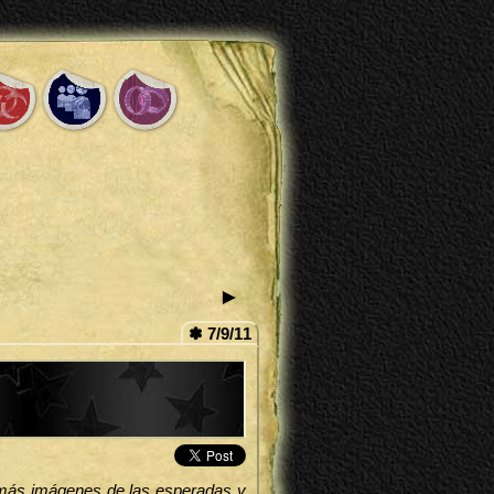
►
✽ 7/9/11
 más imágenes de las esperadas y