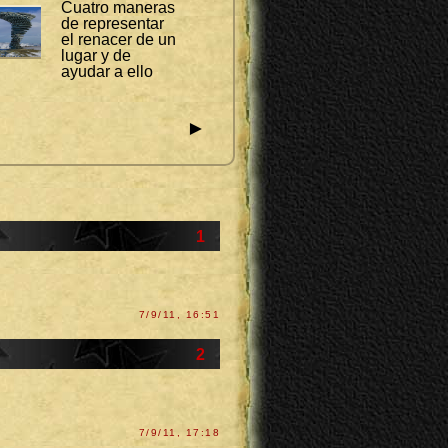
Cuatro maneras
de representar
el renacer de un
lugar y de
ayudar a ello
►
1
7/9/11, 16:51
2
7/9/11, 17:18