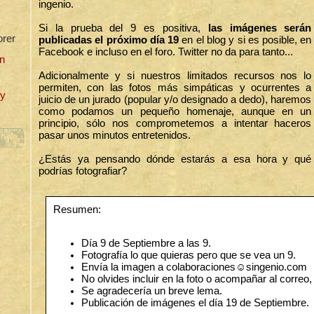
ingenio.
Si la prueba del 9 es positiva,
las imágenes serán
orer
publicadas el próximo día 19
en el blog y si es posible, en
Facebook e incluso en el foro. Twitter no da para tanto...
n
Adicionalmente y si nuestros limitados recursos nos lo
permiten, con las fotos más simpáticas y ocurrentes a
uy
juicio de un jurado (popular y/o designado a dedo), haremos
como podamos un pequeño homenaje, aunque en un
principio, sólo nos comprometemos a intentar haceros
pasar unos minutos entretenidos.
¿Estás ya pensando dónde estarás a esa hora y qué
podrías fotografiar?
Resumen:
Día 9 de Septiembre a las 9.
Fotografía lo que quieras pero que se vea un 9.
Envía la imagen a colaboraciones☺singenio.com
No olvides incluir en la foto o acompañar al correo,
Se agradecería un breve lema.
Publicación de imágenes el día 19 de Septiembre.