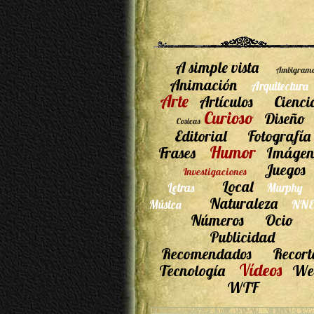
A simple vista
Ambigram
Animación
Arquitectura
Arte
Artículos
Cienci
Curioso
Diseño
Cosicas
Editorial
Fotografía
Humor
Frases
Imágen
Juegos
Investigaciones
Local
Letras
Murphy
Naturaleza
Música
NNE
Números
Ocio
Publicidad
Recomendados
Recort
Vídeos
Tecnología
We
WTF