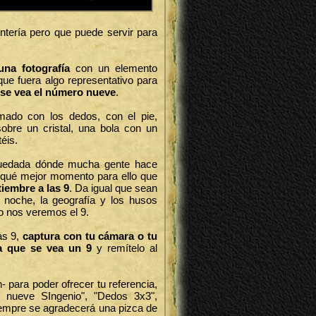
ntería pero que puede servir para
na fotografía
con un elemento
ue fuera algo representativo para
, se vea el número nueve
.
mado con los dedos, con el pie,
sobre un cristal, una bola con un
téis.
quedada dónde mucha gente hace
 qué mejor momento para ello que
tiembre a las 9
. Da igual que sean
noche, la geografía y los husos
o nos veremos el 9.
las 9,
captura con tu cámara o tu
a que se vea un 9
y remítelo al
- para poder ofrecer tu referencia,
 nueve SIngenio", "Dedos 3x3",
siempre se agradecerá una pizca de