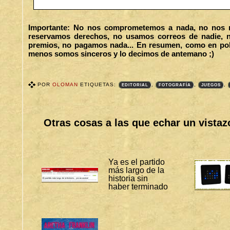
Importante: No nos comprometemos a nada, no nos r
reservamos derechos, no usamos correos de nadie, 
premios, no pagamos nada... En resumen, como en polí
menos somos sinceros y lo decimos de antemano ;)
POR
OLOMAN
ETIQUETAS:
,
,
,
EDITORIAL
FOTOGRAFÍA
JUEGOS
T
A
G
S
Otras cosas a las que echar un vistaz
B
I
T
Á
C
O
Ya es el partido
R
más largo de la
A
historia sin
S
haber terminado
:
E
D
I
T
O
R