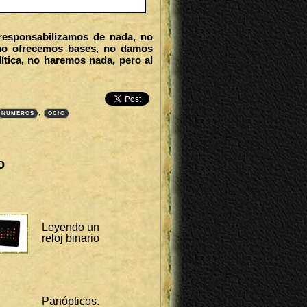
esponsabilizamos de nada, no
no ofrecemos bases, no damos
tica, no haremos nada, pero al
,
NÚMEROS
OCIO
o
Leyendo un
reloj binario
Panópticos.