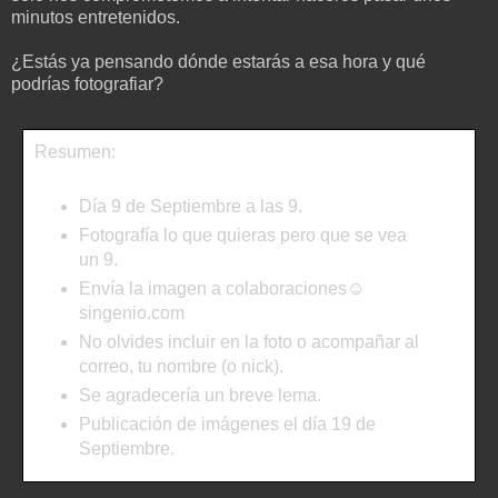
minutos entretenidos.
¿Estás ya pensando dónde estarás a esa hora y qué
podrías fotografiar?
Resumen:
Día 9 de Septiembre a las 9.
Fotografía lo que quieras pero que se vea
un 9.
Envía la imagen a colaboraciones☺
singenio.com
No olvides incluir en la foto o acompañar al
correo, tu nombre (o nick).
Se agradecería un breve lema.
Publicación de imágenes el día 19 de
Septiembre.