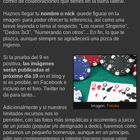
correo de
colaboraciones
que tienes en la barra lateral.
Haznos llegar tu
nombre o nick
-puede figurar en la
imagen- para poder ofrecer tu referencia, así como una
breve leyenda o lema al respecto: "Los nueve SIngenio",
"Dedos 3x3", "Numerando con otros"... En fin, lo que te
plazca, aunque siempre se agradecerá una pizca de
ingenio.
Si la prueba del 9 es
positiva,
las imágenes
serán publicadas el
próximo día 19
en el blog y
si es posible, en Facebook e
incluso en el foro. Twitter no
da para tanto...
Imagen:
Fotolia
Adicionalmente y si nuestros
limitados recursos nos lo
permiten, con las fotos más simpáticas y ocurrentes a juicio
de un jurado (popular y/o designado a dedo), haremos como
podamos un pequeño homenaje, aunque en un principio,
sólo nos comprometemos a intentar haceros pasar unos