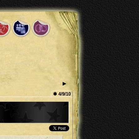
►
✽ 4/9/10