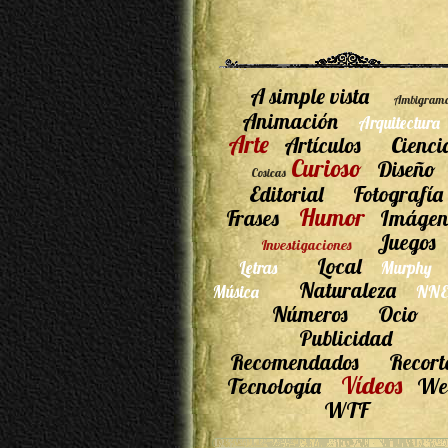
A simple vista
Ambigram
Animación
Arquitectura
Arte
Artículos
Cienci
Curioso
Diseño
Cosicas
Editorial
Fotografía
Humor
Frases
Imágen
Juegos
Investigaciones
Local
Letras
Murphy
Naturaleza
Música
NNE
Números
Ocio
Publicidad
Recomendados
Recort
Vídeos
Tecnología
We
WTF