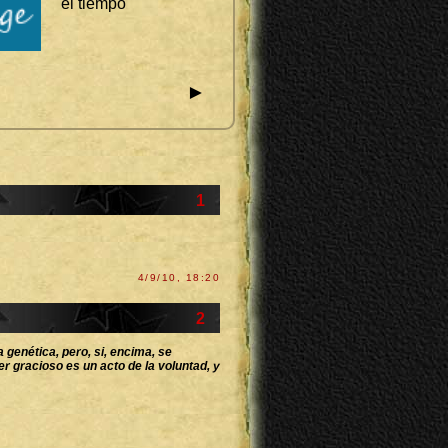
el tiempo
►
1
4/9/10, 18:20
2
a genética, pero, si, encima, se
r gracioso es un acto de la voluntad, y