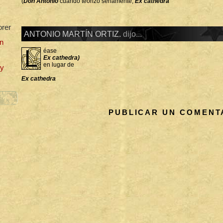
(
Don Antonio
cuando teorizo seriamente,
Ex cathedra
orer
ANTONIO MARTÍN ORTIZ.
dijo...
n
L
éase
Ex cathedra)
en lugar de
uy
Ex cathedra
PUBLICAR UN COMENT