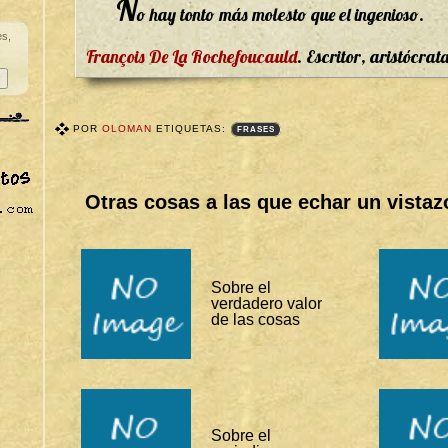
N
o hay tonto más molesto que el ingenioso.
es,
François De La Rochefoucauld
. Escritor, aristócrat
POR
OLOMAN
ETIQUETAS:
FRASES
T
A
G
S
Otras cosas a las que echar un vistaz
B
I
T
Á
C
O
Sobre el
R
verdadero valor
A
S
de las cosas
:
F
R
A
S
E
S
Sobre el