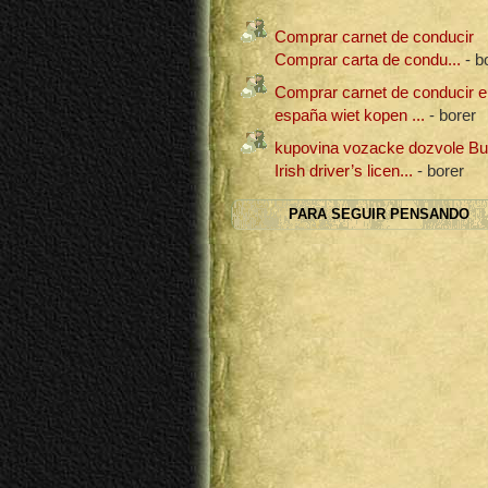
Comprar carnet de conducir
Comprar carta de condu...
- b
Comprar carnet de conducir e
españa wiet kopen ...
- borer
kupovina vozacke dozvole B
Irish driver’s licen...
- borer
PARA SEGUIR PENSANDO