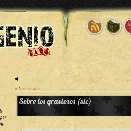
◄
☆ 3 comentarios
Sobre los grasiosos (sic)
de
 por
og.