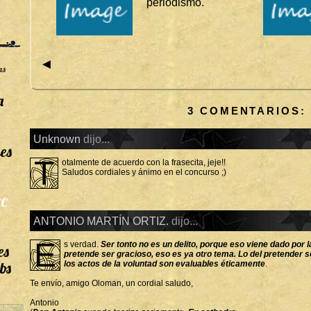
periodismo.
◄
as
a
3 COMENTARIOS:
Unknown
dijo...
es
T
otalmente de acuerdo con la frasecita, jeje!!
Saludos cordiales y ánimo en el concurso ;)
C
ANTONIO MARTÍN ORTIZ.
dijo...
E
s verdad.
Ser tonto no es un delito, porque eso viene dado por l
es
pretende ser gracioso, eso es ya otro tema. Lo del pretender se
bs
los actos de la voluntad son evaluables éticamente
.
Te envío, amigo Oloman, un cordial saludo,
Antonio