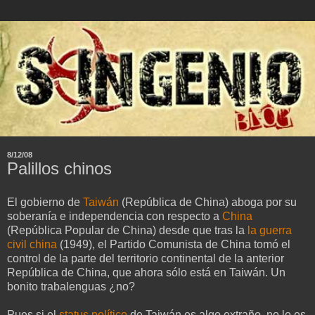
8/12/08
Palillos chinos
El gobierno de
Taiwán
(República de China) aboga por su
soberanía e independencia con respecto a
China
(República Popular de China) desde que tras la
la guerra
civil china
(1949), el Partido Comunista de China tomó el
control de la parte del territorio continental de la anterior
República de China, que ahora sólo está en Taiwán. Un
bonito trabalenguas ¿no?
Pues si el
status político
de Taiwán es algo extraño, no lo es