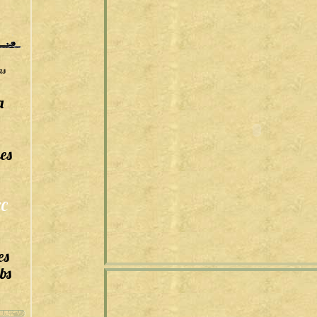
as
a
es
C
es
bs