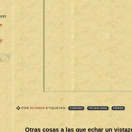
orer
n
uy
POR
OLOMAN
ETIQUETAS:
,
,
CURIOSO
TECNOLOGÍA
VÍDEOS
T
A
G
S
Otras cosas a las que echar un vistaz
B