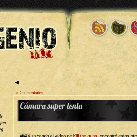
◄
☆ 2 comentarios
Cámara super lenta
de
 por
og.
uscando el vídeo de
Kill the guns
, encontré estos ot