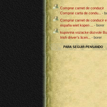
Comprar carnet de conducir
Comprar carta de condu...
- b
Comprar carnet de conducir e
españa wiet kopen ...
- borer
kupovina vozacke dozvole B
Irish driver’s licen...
- borer
PARA SEGUIR PENSANDO