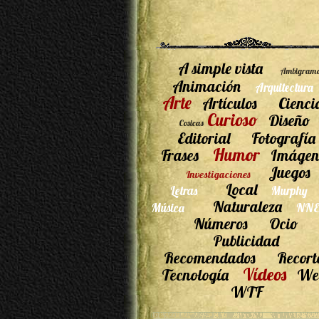
A simple vista
Ambigram
Animación
Arquitectura
Arte
Artículos
Cienci
Curioso
Diseño
Cosicas
Editorial
Fotografía
Humor
Frases
Imágen
Juegos
Investigaciones
Local
Letras
Murphy
Naturaleza
Música
NNE
Números
Ocio
Publicidad
Recomendados
Recort
Vídeos
Tecnología
We
WTF