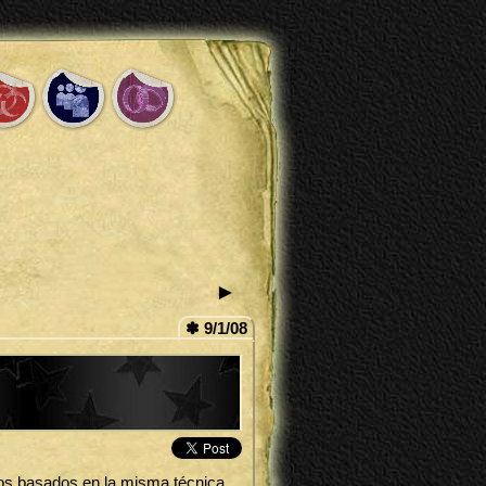
►
✽ 9/1/08
ros basados en la misma técnica.