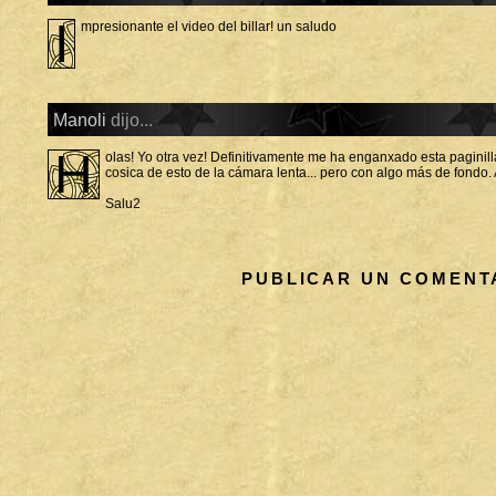
O
I
S
mpresionante el video del billar! un saludo
Manoli
dijo...
H
olas! Yo otra vez! Definitivamente me ha enganxado esta paginilla.
cosica de esto de la cámara lenta... pero con algo más de fondo. 
Salu2
PUBLICAR UN COMENT