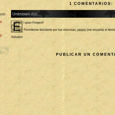
1 COMENTARIOS:
Unknown
dijo...
orer
n
E
l gran Forges!!
Permíteme felicitarte por tus olocosas, jajajaj (me encanta el térm
uy
Saludos
PUBLICAR UN COMENT