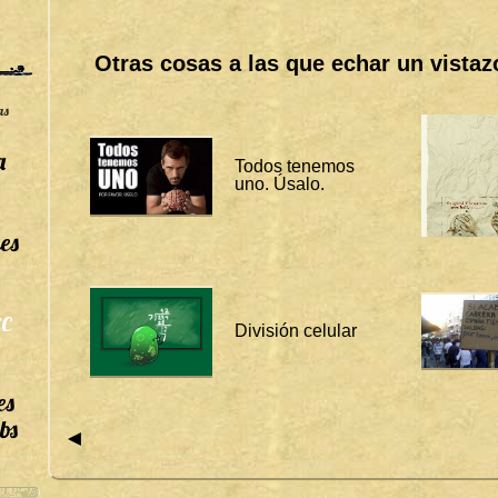
A
G
S
Otras cosas a las que echar un vistaz
B
I
T
as
Á
C
O
a
R
Todos tenemos
A
uno. Úsalo.
S
:
H
es
U
M
O
R
C
División celular
es
bs
◄