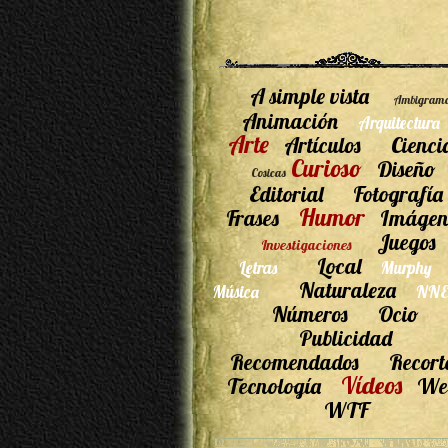
A simple vista
Ambigram
Animación
Arquitectura
Arte
Artículos
Cienci
Curioso
Diseño
Cosicas
Editorial
Fotografía
Humor
Frases
Imágen
Juegos
Investigaciones
Local
Letras
Murphy
Naturaleza
Música
NNE
Números
Ocio
Publicidad
Recomendados
Recort
Vídeos
Tecnología
We
WTF