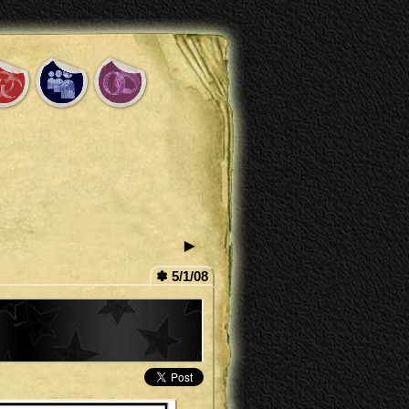
►
✽ 5/1/08