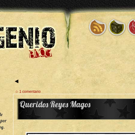
◄
☆ 1 comentario
Queridos Reyes Magos
de
 por
og.