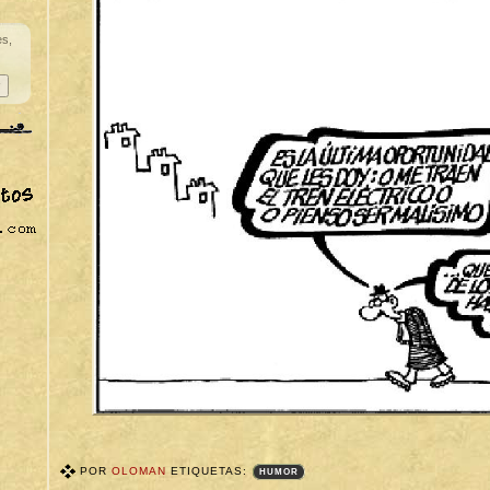
es,
POR
OLOMAN
ETIQUETAS:
HUMOR
T