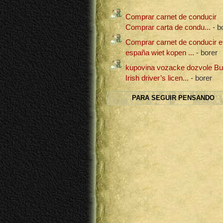
Comprar carnet de conducir
Comprar carta de condu...
- b
Comprar carnet de conducir e
españa wiet kopen ...
- borer
kupovina vozacke dozvole B
Irish driver’s licen...
- borer
PARA SEGUIR PENSANDO