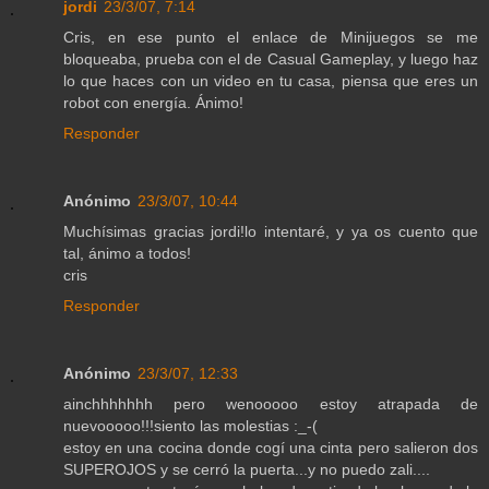
jordi
23/3/07, 7:14
Cris, en ese punto el enlace de Minijuegos se me
bloqueaba, prueba con el de Casual Gameplay, y luego haz
lo que haces con un video en tu casa, piensa que eres un
robot con energía. Ánimo!
Responder
Anónimo
23/3/07, 10:44
Muchísimas gracias jordi!lo intentaré, y ya os cuento que
tal, ánimo a todos!
cris
Responder
Anónimo
23/3/07, 12:33
ainchhhhhhh pero wenooooo estoy atrapada de
nuevooooo!!!siento las molestias :_-(
estoy en una cocina donde cogí una cinta pero salieron dos
SUPEROJOS y se cerró la puerta...y no puedo zali....