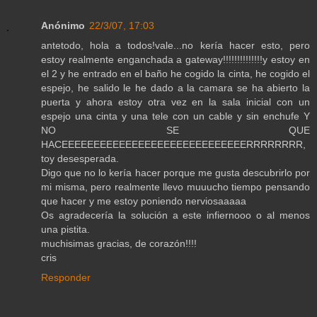
Anónimo
22/3/07, 17:03
antetodo, hola a todos!vale...no kería hacer esto, pero
estoy realmente enganchada a gateway!!!!!!!!!!!!!!y estoy en
el 2 y he entrado en el baño he cogido la cinta, he cogido el
espejo, he salido le he dado a la camara se ha abierto la
puerta y ahora estoy otra vez en la sala inicial con un
espejo una cinta y una tele con un cable y sin enchufe Y
NO SE QUE
HACEEEEEEEEEEEEEEEEEEEEEEEEEEEEERRRRRRRR,
toy desesperada.
Digo que no lo kería hacer porque me gusta descubrirlo por
mi misma, pero realmente llevo muuucho tiempo pensando
que hacer y me estoy poniendo nerviosaaaaa
Os agradecería la solución a este infiernooo o al menos
una pistita.
muchisimas gracias, de corazón!!!!
cris
Responder