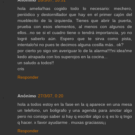
hola amelia!has cogido todo lo necesario: mechero,
periódico y destornillador que hay en el primer cajón del
mueblecito de la izquierda. Tienes que abrir la puerta,
prueba con esos elementos, al menos con algunos de
ellos...no se si el cuadro tiene o tendrá importancia, yo no
logré saberlo aún. Espero que te sirva como pista,
intentalo!si no pues te decimos alguna cosilla más.. ok?
por cierto yo sigo sin averiguar lo de la alarma!!!!ni idea!me
kedo atrapada con los superojos en la cocina...
un saludo a todos!!
cris
Responder
Anónimo
27/3/07, 0:20
hola a todos estoy en la fase en la q aparece en una mesa
un telefono, un boligrafo y una agenda para anotar algo
pero no consigo saber si hay q escribir algo o q es lo q tngo
q hacer. x favor ayudarme . muxas graciasss¡¡
Responder