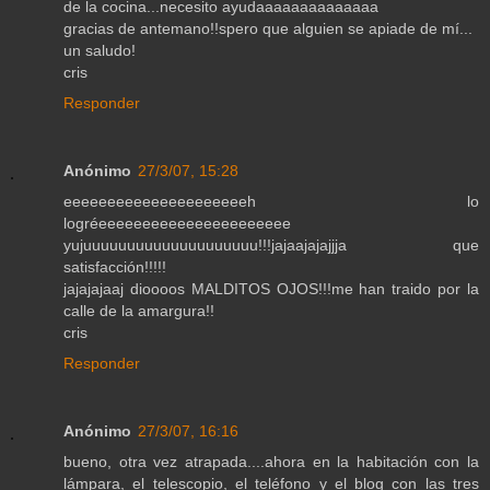
de la cocina...necesito ayudaaaaaaaaaaaaaa
gracias de antemano!!spero que alguien se apiade de mí...
un saludo!
cris
Responder
Anónimo
27/3/07, 15:28
eeeeeeeeeeeeeeeeeeeeeh lo
logréeeeeeeeeeeeeeeeeeeeeee
yujuuuuuuuuuuuuuuuuuuuu!!!jajaajajajjja que
satisfacción!!!!!
jajajajaaj dioooos MALDITOS OJOS!!!me han traido por la
calle de la amargura!!
cris
Responder
Anónimo
27/3/07, 16:16
bueno, otra vez atrapada....ahora en la habitación con la
lámpara, el telescopio, el teléfono y el blog con las tres