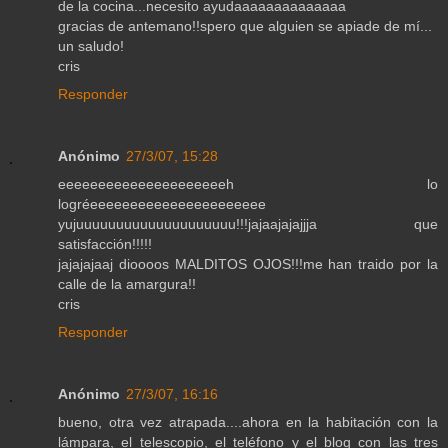
de la cocina...necesito ayudaaaaaaaaaaaaaa
gracias de antemano!!spero que alguien se apiade de mí...
un saludo!
cris
Responder
Anónimo
27/3/07, 15:28
eeeeeeeeeeeeeeeeeeeeeh lo
logréeeeeeeeeeeeeeeeeeeeeee
yujuuuuuuuuuuuuuuuuuuuu!!!jajaajajajjja que
satisfacción!!!!!
jajajajaaj dioooos MALDITOS OJOS!!!me han traido por la
calle de la amargura!!
cris
Responder
Anónimo
27/3/07, 16:16
bueno, otra vez atrapada....ahora en la habitación con la
lámpara, el telescopio, el teléfono y el blog con las tres