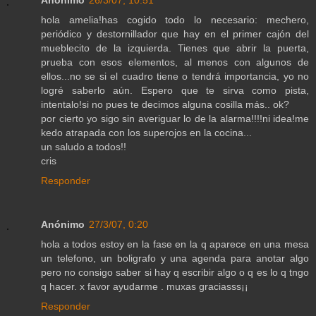
hola amelia!has cogido todo lo necesario: mechero,
periódico y destornillador que hay en el primer cajón del
mueblecito de la izquierda. Tienes que abrir la puerta,
prueba con esos elementos, al menos con algunos de
ellos...no se si el cuadro tiene o tendrá importancia, yo no
logré saberlo aún. Espero que te sirva como pista,
intentalo!si no pues te decimos alguna cosilla más.. ok?
por cierto yo sigo sin averiguar lo de la alarma!!!!ni idea!me
kedo atrapada con los superojos en la cocina...
un saludo a todos!!
cris
Responder
Anónimo
27/3/07, 0:20
hola a todos estoy en la fase en la q aparece en una mesa
un telefono, un boligrafo y una agenda para anotar algo
pero no consigo saber si hay q escribir algo o q es lo q tngo
q hacer. x favor ayudarme . muxas graciasss¡¡
Responder