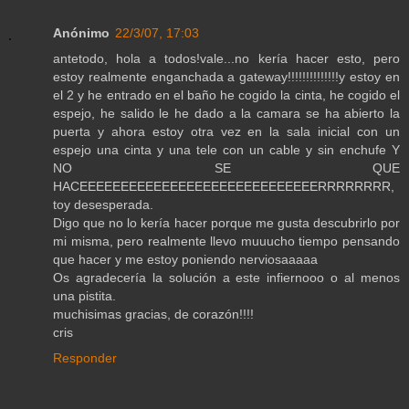
Anónimo
22/3/07, 17:03
antetodo, hola a todos!vale...no kería hacer esto, pero
estoy realmente enganchada a gateway!!!!!!!!!!!!!!y estoy en
el 2 y he entrado en el baño he cogido la cinta, he cogido el
espejo, he salido le he dado a la camara se ha abierto la
puerta y ahora estoy otra vez en la sala inicial con un
espejo una cinta y una tele con un cable y sin enchufe Y
NO SE QUE
HACEEEEEEEEEEEEEEEEEEEEEEEEEEEEERRRRRRRR,
toy desesperada.
Digo que no lo kería hacer porque me gusta descubrirlo por
mi misma, pero realmente llevo muuucho tiempo pensando
que hacer y me estoy poniendo nerviosaaaaa
Os agradecería la solución a este infiernooo o al menos
una pistita.
muchisimas gracias, de corazón!!!!
cris
Responder