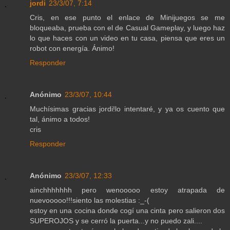
jordi
23/3/07, 7:14
Cris, en ese punto el enlace de Minijuegos se me
bloqueaba, prueba con el de Casual Gameplay, y luego haz
lo que haces con un video en tu casa, piensa que eres un
robot con energía. Ánimo!
Responder
Anónimo
23/3/07, 10:44
Muchísimas gracias jordi!lo intentaré, y ya os cuento que
tal, ánimo a todos!
cris
Responder
Anónimo
23/3/07, 12:33
ainchhhhhhh pero wenooooo estoy atrapada de
nuevooooo!!!siento las molestias :_-(
estoy en una cocina donde cogí una cinta pero salieron dos
SUPEROJOS y se cerró la puerta...y no puedo zali....