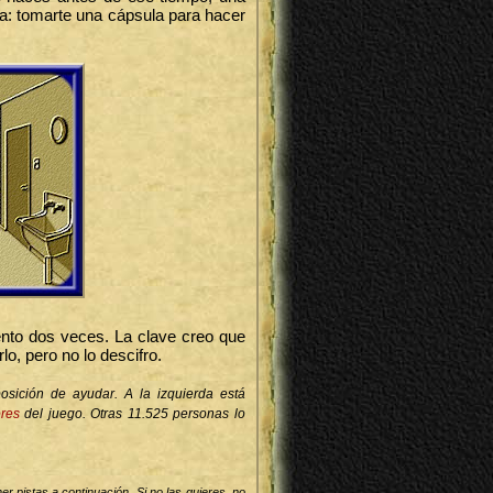
va: tomarte una cápsula para hacer
nto dos veces. La clave creo que
o, pero no lo descifro.
posición de ayudar. A la izquierda está
ores
del juego. Otras 11.525 personas lo
r pistas a continuación. Si no las quieres, no