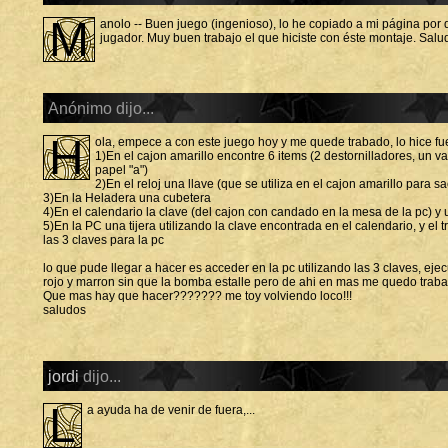
M
anolo -- Buen juego (ingenioso), lo he copiado a mi página por 
jugador. Muy buen trabajo el que hiciste con éste montaje. Salu
Anónimo dijo...
H
ola, empece a con este juego hoy y me quede trabado, lo hice fue
1)En el cajon amarillo encontre 6 items (2 destornilladores, un v
papel "a")
2)En el reloj una llave (que se utiliza en el cajon amarillo para sa
3)En la Heladera una cubetera
4)En el calendario la clave (del cajon con candado en la mesa de la pc) 
5)En la PC una tijera utilizando la clave encontrada en el calendario, y el
las 3 claves para la pc
lo que pude llegar a hacer es acceder en la pc utilizando las 3 claves, ejec
rojo y marron sin que la bomba estalle pero de ahi en mas me quedo trab
Que mas hay que hacer??????? me toy volviendo loco!!!
saludos
jordi
dijo...
l
a ayuda ha de venir de fuera,...