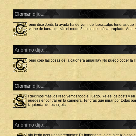
Oloman
dijo...
C
omo dice Jordi, la ayuda ha de venir de fuera...algo tendrás que 
viene de fuera, quizás el modo 3 no sea el más apropiado. Anali
Anónimo dijo...
C
omo cojo las cosas de la cajonera amarilla? No puedo coger la 
Oloman
dijo...
S
i decimos más, os resolvemos todo el juego. Relee los posts y en
puedes encontrar en la cajonera. Tendrás que mirar por todas par
izquierda, derecha, etc.
Anónimo dijo...
olo keria acer unas preguntas: Es importante lo de la cruz o eso es