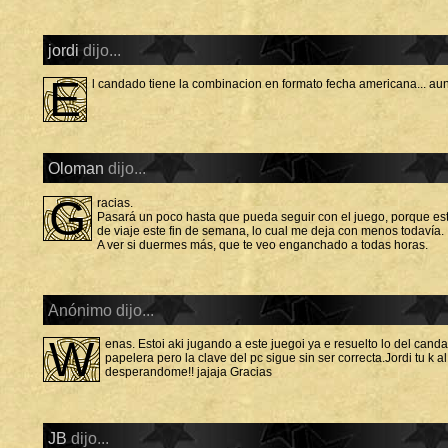
jordi
dijo...
e
l candado tiene la combinacion en formato fecha americana... au
Oloman
dijo...
G
racias.
Pasará un poco hasta que pueda seguir con el juego, porque e
de viaje este fin de semana, lo cual me deja con menos todavía.
A ver si duermes más, que te veo enganchado a todas horas.
Anónimo dijo...
W
enas. Estoi aki jugando a este juegoi ya e resuelto lo del canda
papelera pero la clave del pc sigue sin ser correcta.Jordi tu k a
desperandome!! jajaja Gracias
JB
dijo...