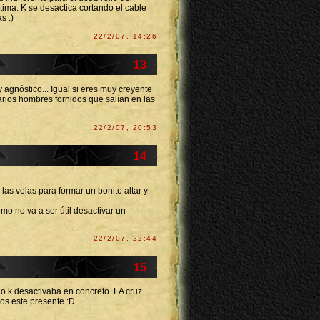
ltima: K se desactica cortando el cable
s :)
22/2/07, 14:26
13
 agnóstico... Igual si eres muy creyente
arios hombres fornidos que salían en las
22/2/07, 20:53
14
las velas para formar un bonito altar y
omo no va a ser útil desactivar un
22/2/07, 22:44
15
 lo k desactivaba en concreto. LA cruz
ios este presente :D