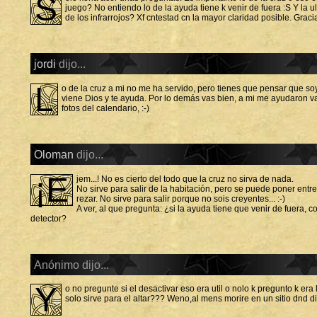
S
juego? No entiendo lo de la ayuda tiene k venir de fuera :S Y la u
de los infrarrojos? Xf cntestad cn la mayor claridad posible. Gracia
jordi
dijo...
L
o de la cruz a mi no me ha servido, pero tienes que pensar que soy
viene Dios y te ayuda. Por lo demás vas bien, a mi me ayudaron v
fotos del calendario, :-)
Oloman
dijo...
¡E
jem...! No es cierto del todo que la cruz no sirva de nada.
No sirve para salir de la habitación, pero se puede poner entre 
rezar. No sirve para salir porque no sois creyentes... :-)
A ver, al que pregunta: ¿si la ayuda tiene que venir de fuera, c
detector?
Anónimo dijo...
Y
o no pregunte si el desactivar eso era util o nolo k pregunto k era
solo sirve para el altar??? Weno,al mens morire en un sitio dnd d