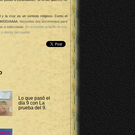
dad y la cruz es un símbolo religioso. Como el
 MM/DD/AAAA.
Necesitas dos documentos para
as a seleccionar.
En el mueble amarillo de tres
o y detrás del mueble.
o
Lo que pasó el
día 9 con La
prueba del 9.