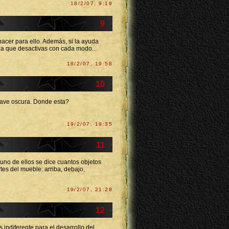
18/2/07, 9:19
9
hacer para ello. Además, si la ayuda
za que desactivas con cada modo...
18/2/07, 19:58
10
llave oscura. Donde esta?
19/2/07, 19:35
11
 uno de ellos se dice cuantos objetos
tes del mueble: arriba, debajo,
19/2/07, 21:28
12
 indiferente para el desarrollo del