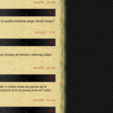
13/2/07, 22:48
3
n te queda bastante juego, tienes fuego?
14/2/07, 7:22
4
stoy chungo de tiempo y además salgo
14/2/07, 16:23
5
do i e unido todas las piezas de la
l parecer te lo as pasao,kual es? estoi
16/2/07, 14:54
6