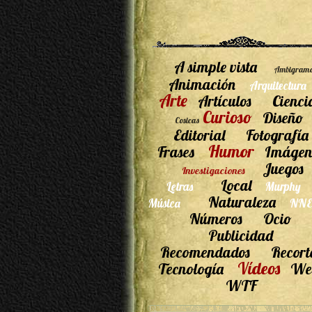
A simple vista
Ambigram
Animación
Arquitectura
Arte
Artículos
Cienci
Curioso
Diseño
Cosicas
Editorial
Fotografía
Humor
Frases
Imágen
Juegos
Investigaciones
Local
Letras
Murphy
Naturaleza
Música
NNE
Números
Ocio
Publicidad
Recomendados
Recort
Vídeos
Tecnología
We
WTF