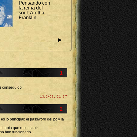
Pensando con
la reina del
soul. Aretha
Franklin.
►
1
as conseguido
13/2/07, 21:27
2
es lo principal: el password del pc y la
 había que reconstruir.
no han funcionado.