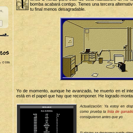
T
bomba acabará contigo. Tienes una tercera alternati
tu final menos desagradable.
es,
Yo de momento, aunque he avanzado, he muerto en el inte
está en el papel que hay que recomponer. He logrado montarl
Actualización: Ya estoy en dis
como prueba la
lista de ganad
consiguieron antes que yo.
Si alguien se desespera puede obtene