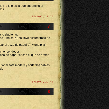
que la foto es la que engancha al
dos
16/2/07, 18:09
7
 lo siguiente:
aso, una cruz,una llave oscura,trozo de
car el trozo de papel "A" y una pila"
y un encendedor
 trozo de papel "b" con el que se arman
utar el safe mode 3 y cortar los cables
ado.
17/2/07, 22:47
8