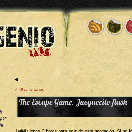
◄
☆ 40 comentarios
The Escape Game. Jueguecito flash
de
 por
og.
ienes 2 horas para salir de esta habitación. Si no 