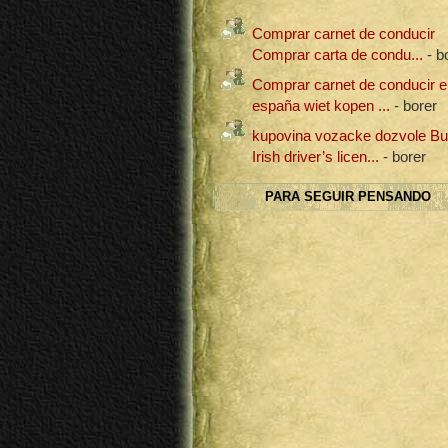
Comprar carnet de conducir
Comprar carta de condu...
- b
Comprar carnet de conducir e
españa wiet kopen ...
- borer
kupovina vozacke dozvole B
Irish driver’s licen...
- borer
PARA SEGUIR PENSANDO