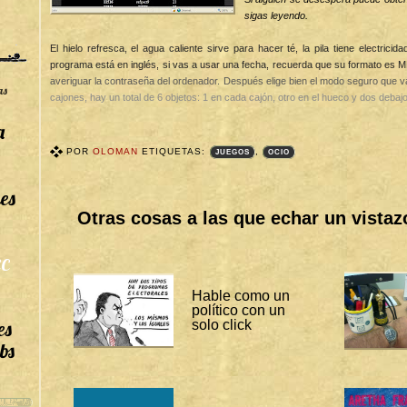
sigas leyendo.
El hielo refresca, el agua caliente sirve para hacer té, la pila tiene electrici
programa está en inglés, si vas a usar una fecha, recuerda que su formato es
averiguar la contraseña del ordenador. Después elige bien el modo seguro que v
as
cajones, hay un total de 6 objetos: 1 en cada cajón, otro en el hueco y dos debaj
a
POR
OLOMAN
ETIQUETAS:
,
JUEGOS
OCIO
T
A
es
G
S
Otras cosas a las que echar un vistaz
B
I
T
Á
C
C
O
Hable como un
R
político con un
A
es
S
solo click
:
bs
J
U
E
G
O
S