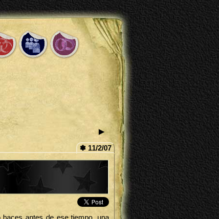
►
✽ 11/2/07
lo haces antes de ese tiempo, una