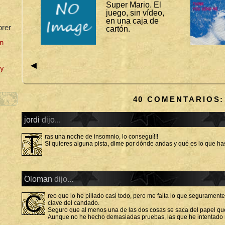
Super Mario. El
juego, sin vídeo,
O
en una caja de
C
orer
cartón.
I
O
n
◄
uy
40 COMENTARIOS:
jordi
dijo...
T
ras una noche de insomnio, lo conseguí!!!
Si quieres alguna pista, dime por dónde andas y qué es lo que h
Oloman
dijo...
C
reo que lo he pillado casi todo, pero me falta lo que seguramente 
clave del candado.
Seguro que al menos una de las dos cosas se saca del papel que
Aunque no he hecho demasiadas pruebas, las que he intentado 