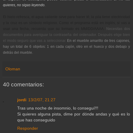
quieres, no sigas leyendo.
El hielo refresca, el agua caliente sirve para hacer té, la pila tiene electricidad
y la cruz es un símbolo religioso. Como el programa está en inglés, si vas a
usar una fecha, recuerda que su formato es MM/DD/AAAA.
Necesitas dos
documentos para averiguar la contraseña del ordenador. Después elige bien
el modo seguro que vas a seleccionar.
En el mueble amarillo de tres cajones,
hay un total de 6 objetos: 1 en cada cajón, otro en el hueco y dos debajo y
detrás del mueble.
Oloman
40 comentarios:
jordi
13/2/07, 21:27
Tras una noche de insomnio, lo conseguí!!!
Si quieres alguna pista, dime por dónde andas y qué es lo
que has conseguido
Responder