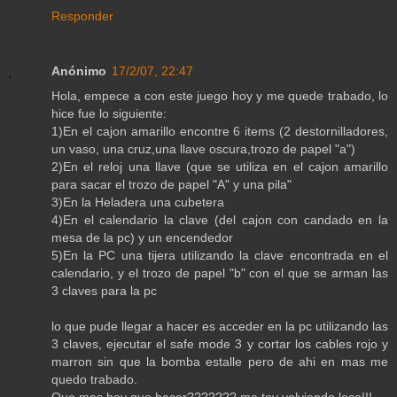
Responder
Anónimo
17/2/07, 22:47
Hola, empece a con este juego hoy y me quede trabado, lo
hice fue lo siguiente:
1)En el cajon amarillo encontre 6 items (2 destornilladores,
un vaso, una cruz,una llave oscura,trozo de papel "a")
2)En el reloj una llave (que se utiliza en el cajon amarillo
para sacar el trozo de papel "A" y una pila"
3)En la Heladera una cubetera
4)En el calendario la clave (del cajon con candado en la
mesa de la pc) y un encendedor
5)En la PC una tijera utilizando la clave encontrada en el
calendario, y el trozo de papel "b" con el que se arman las
3 claves para la pc
lo que pude llegar a hacer es acceder en la pc utilizando las
3 claves, ejecutar el safe mode 3 y cortar los cables rojo y
marron sin que la bomba estalle pero de ahi en mas me
quedo trabado.
Que mas hay que hacer??????? me toy volviendo loco!!!