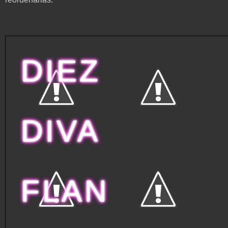
D
I
E
Z
D
I
V
A
F
L
A
N