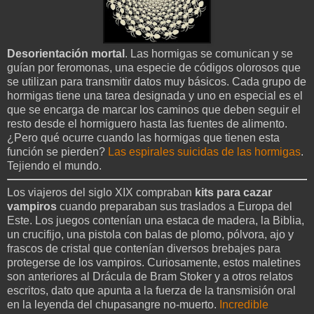
Desorientación mortal
. Las hormigas se comunican y se
guían por feromonas, una especie de códigos olorosos que
se utilizan para transmitir datos muy básicos. Cada grupo de
hormigas tiene una tarea designada y uno en especial es el
que se encarga de marcar los caminos que deben seguir el
resto desde el hormiguero hasta las fuentes de alimento.
¿Pero qué ocurre cuando las hormigas que tienen esta
función se pierden?
Las espirales suicidas de las hormigas
.
Tejiendo el mundo.
Los viajeros del siglo XIX compraban
kits para cazar
vampiros
cuando preparaban sus traslados a Europa del
Este. Los juegos contenían una estaca de madera, la Biblia,
un crucifijo, una pistola con balas de plomo, pólvora, ajo y
frascos de cristal que contenían diversos brebajes para
protegerse de los vampiros. Curiosamente, estos maletines
son anteriores al Drácula de Bram Stoker y a otros relatos
escritos, dato que apunta a la fuerza de la transmisión oral
en la leyenda del chupasangre no-muerto.
Incredible