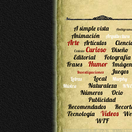
A simple vista
Ambigram
Animación
Arquitectura
Arte
Artículos
Cienci
Curioso
Diseño
Cosicas
Editorial
Fotografía
Humor
Frases
Imágen
Juegos
Investigaciones
Local
Letras
Murphy
Naturaleza
Música
NNE
Números
Ocio
Publicidad
Recomendados
Recort
Vídeos
Tecnología
We
WTF