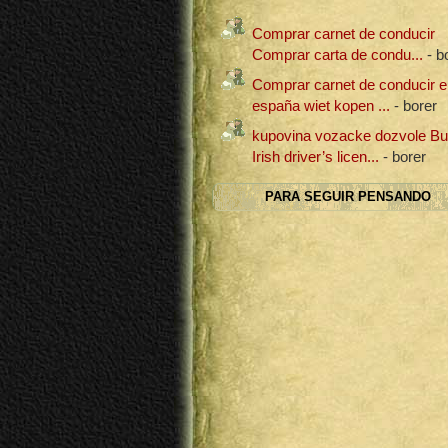
Comprar carnet de conducir
Comprar carta de condu...
- b
Comprar carnet de conducir e
españa wiet kopen ...
- borer
kupovina vozacke dozvole B
Irish driver’s licen...
- borer
PARA SEGUIR PENSANDO