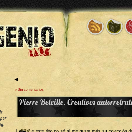
◄
○ Sin comentarios
Pierre Beteille. Creativos autorretrat
de
 por
og.
e este tipo no sé si me gusta más su colección d