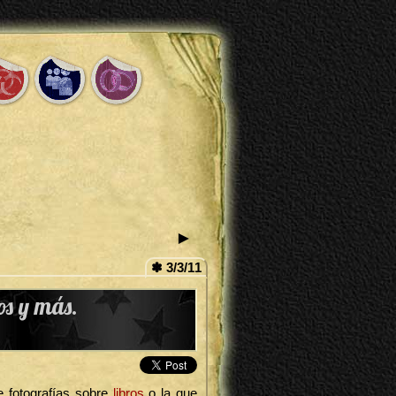
►
✽ 3/3/11
os y más.
e fotografías sobre
libros
o la que