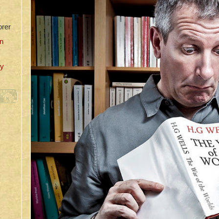
orer
n
uy