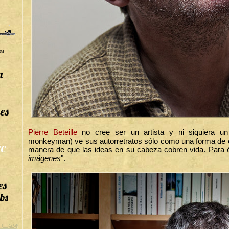
as
a
es
Pierre Beteille
no cree ser un artista y ni siquiera un 
monkeyman) ve sus autorretratos sólo como una forma de e
C
manera de que las ideas en su cabeza cobren vida. Para él
imágenes
".
es
bs