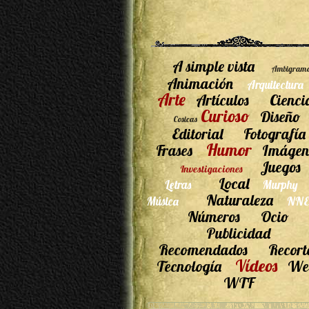
A simple vista
Ambigram
Animación
Arquitectura
Arte
Artículos
Cienci
Curioso
Diseño
Cosicas
Editorial
Fotografía
Humor
Frases
Imágen
Juegos
Investigaciones
Local
Letras
Murphy
Naturaleza
Música
NNE
Números
Ocio
Publicidad
Recomendados
Recort
Vídeos
Tecnología
We
WTF