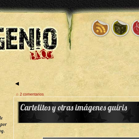
◄
☆ 2 comentarios
Cartelitos y otras imágenes guiris
de
 por
og.