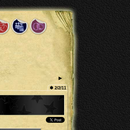
►
✽ 2/2/11