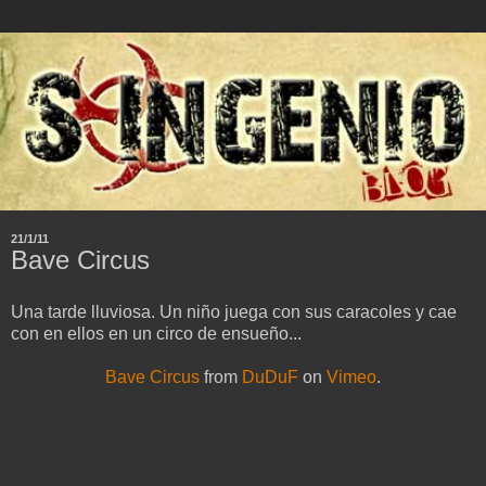
21/1/11
Bave Circus
Una tarde lluviosa. Un niño juega con sus caracoles y cae
con en ellos en un circo de ensueño...
Bave Circus
from
DuDuF
on
Vimeo
.