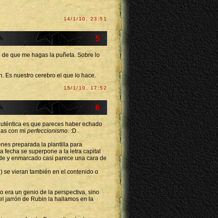
14/1/10, 23:51
5
o de que me hagas la puñeta. Sobre lo
n. Es nuestro cerebro el que lo hace.
15/1/10, 17:52
6
 auténtica es que pareces haber echado
llas con mi
perfeccionismo
. :D
ienes preparada la plantilla para
 fecha se superpone a la letra capital
nde y enmarcado casi parece una cara de
) se vieran también en el contenido o
o era un genio de la perspectiva, sino
el jarrón de Rubin la hallamos en la