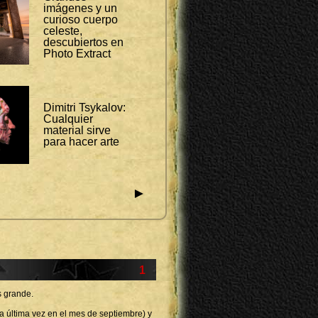
imágenes y un
curioso cuerpo
celeste,
descubiertos en
Photo Extract
Dimitri Tsykalov:
Cualquier
material sirve
para hacer arte
►
1
s grande.
la última vez en el mes de septiembre) y