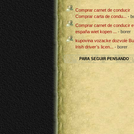
Comprar carnet de conducir
Comprar carta de condu...
- b
Comprar carnet de conducir e
españa wiet kopen ...
- borer
kupovina vozacke dozvole B
Irish driver’s licen...
- borer
PARA SEGUIR PENSANDO