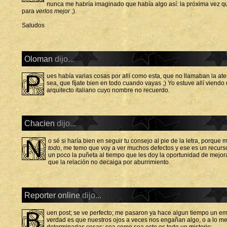
nunca me habría imaginado que había algo así: la próxima vez q
para
verlos mejor
;).
Saludos
Oloman
dijo...
P
ues había varias cosas por allí como esta, que no llamaban la at
sea, que fíjate bien en todo cuando vayas ;) Yo estuve allí vien
arquitecto italiano cuyo nombre no recuerdo.
Chacien
dijo...
N
o sé si haría bien en seguir tu consejo al pie de la letra, porq
todo
, me temo que voy a ver muchos defectos y ese es un recurs
un poco la puñeta al tiempo que les doy la oportunidad de mejor
que la relación no decaiga por aburrimiento.
Reporter online
dijo...
B
uen post; se ve perfecto; me pasaron ya hace algun tiempo un emai
verdad es que nuestros ojos a veces nos engañan algo, o a lo me
determinadas cosas; sea como sea esto es todo un misterio;