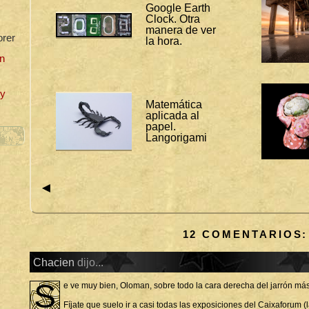
O
Google Earth
R
Clock. Otra
A
manera de ver
S
orer
la hora.
:
A
n
S
I
M
P
uy
L
Matemática
E
aplicada al
V
papel.
I
Langorigami
S
T
A
C
◄
U
R
I
O
S
12 COMENTARIOS:
O
Chacien
dijo...
S
e ve muy bien, Oloman, sobre todo la cara derecha del jarrón má
Fíjate que suelo ir a casi todas las exposiciones del Caixaforum (