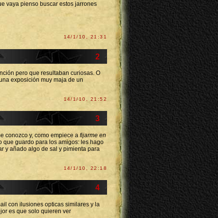
ue vaya pienso buscar estos jarrones
14/1/10, 21:31
2
ención pero que resultaban curiosas. O
do una exposición muy maja de un
14/1/10, 21:52
3
ue me conozco y, como empiece a
fijarme en
o que guardo para los amigos: les hago
ar y añado algo de sal y pimienta para
14/1/10, 22:18
4
l con ilusiones opticas similares y la
jor es que solo quieren ver