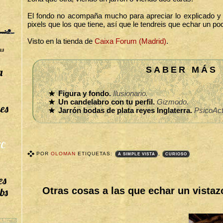
El fondo no acompaña mucho para apreciar lo explicado y 
pixels que los que tiene, así que le tendreis que echar un p
Visto en la tienda de
Caixa Forum (Madrid)
.
as
SABER MÁS
a
Figura y fondo.
Ilusionario.
Un candelabro con tu perfil.
Gizmodo.
es
Jarrón bodas de plata reyes Inglaterra.
PsicoAct
C
POR
OLOMAN
ETIQUETAS:
,
A SIMPLE VISTA
CURIOSO
T
A
es
G
S
Otras cosas a las que echar un vistaz
bs
B
I
T
Á
C