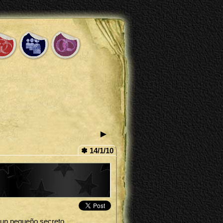
►
✽ 14/1/10
 un pequeño secreto.