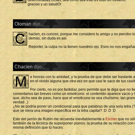
gracias y un saludO!
Oloman
dijo...
C
hacien, es curioso, porque me considero tu amigo y no percibo l
demás, sin duda es así.
Reporter, la culpa no la tienen nuestros ojo. Esos no nos engaña
Chacien
dijo...
M
e honras con tu amistad, y la prueba de que debe ser bastante
en el olvido alguna que otra vez en que casi te saco de tus casi
Por cierto, no es por fastidiar, pero permite que te diga que no t
comentarios tan breves como un emoticono: el contenido aparece vacío y la
que, dicho sea de paso, hace que el emoticono se vea chulísimo: tan gra
verdad .;)
¿No se podría poner un condicional para que palabras de una sola letra (?
que se viera una imagen específica en la letra capital? :D :D :D
Esto del jarrón de Rubin me recuerda inevitablemente a
Escher
que no sól
también de la técnica de superponer planos: la prueba de su relación con 
misma definición que tú haces: