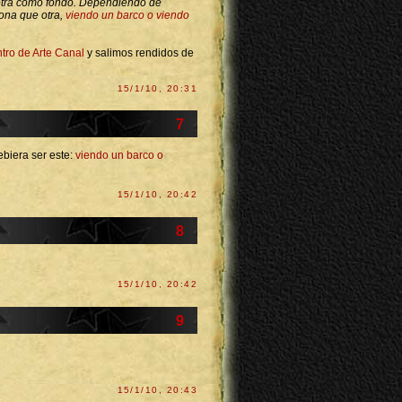
 otra como fondo. Dependiendo de
ona que otra,
viendo un barco o viendo
tro de Arte Canal
y salimos rendidos de
15/1/10, 20:31
7
ebiera ser este:
viendo un barco o
15/1/10, 20:42
8
15/1/10, 20:42
9
15/1/10, 20:43