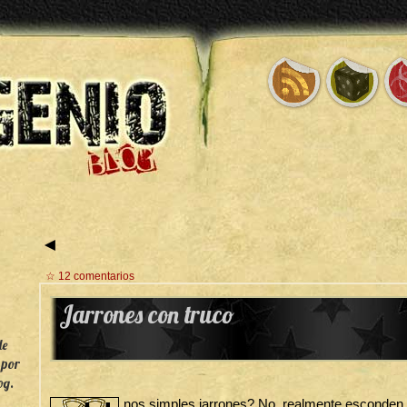
◄
☆ 12 comentarios
Jarrones con truco
de
 por
og.
nos simples jarrones? No, realmente esconden