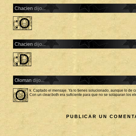
Chacien
dijo...
:O
Chacien
dijo...
;D
Oloman
dijo...
O
k. Captado el mensaje. Ya lo tienes solucionado, aunque lo de c
Con un clear:both era suficiente para que no se solaparan los ele
PUBLICAR UN COMENT