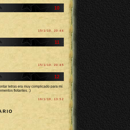
10
15/1/10, 20:44
11
15/1/10, 20:45
12
ontar letras era muy complicado para mí.
mentos flotantes. ;)
16/1/10, 13:52
ARIO