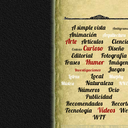
A simple vista
Ambigram
Animación
Arquitectura
Arte
Artículos
Cienci
Curioso
Diseño
Cosicas
Editorial
Fotografía
Humor
Frases
Imágen
Juegos
Investigaciones
Local
Letras
Murphy
Naturaleza
Música
NNE
Números
Ocio
Publicidad
Recomendados
Recort
Vídeos
Tecnología
We
WTF