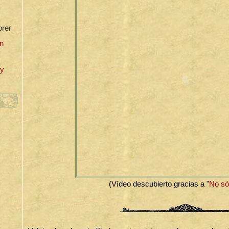
orer
n
uy
(Vídeo descubierto gracias a "
No só