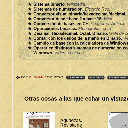
Sistema binario.
Wikipedia.
Sistemas de numeración.
Electrón Red.
Conversor visual binario/hexadecimal/decimal.
Conversor desde base 2 a base 16.
Wims.
Conversión de bases en C+.
Programa. Artículos
Operaciones binarias.
Monografías.com
Decimal, Hexadecimal, Octal, Binario.
Tabla de c
Contar con los dedos de la mano en Binario.
Wi
Cambio de base con la calculadora de Windows
Operar en distintos sistemas de numeración co
Windows.
Vídeo. YouTube
POR
OLOMAN
ETIQUETAS:
,
,
ARTÍCULOS
NÚMEROS
TECNOLOGÍA
T
A
G
S
Otras cosas a las que echar un vistaz
B
I
T
Á
C
O
Agudezas.
R
Revista de
A