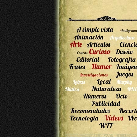
A simple vista
Ambigram
Animación
Arquitectura
Arte
Artículos
Cienci
Curioso
Diseño
Cosicas
Editorial
Fotografía
Humor
Frases
Imágen
Juegos
Investigaciones
Local
Letras
Murphy
Naturaleza
Música
NNE
Números
Ocio
Publicidad
Recomendados
Recort
Vídeos
Tecnología
We
WTF