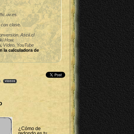
Ific.uv.es
 con clase.
onversión. Ascii.cl
ki How.
.
Vídeo. YouTube
n la calculadora de
,
VÍDEOS
o
¿Cómo de
redondo es tu