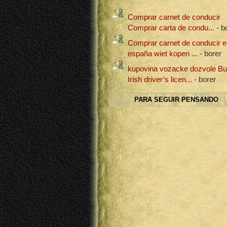
Comprar carnet de conducir
Comprar carta de condu...
- b
Comprar carnet de conducir e
españa wiet kopen ...
- borer
kupovina vozacke dozvole B
Irish driver’s licen...
- borer
PARA SEGUIR PENSANDO