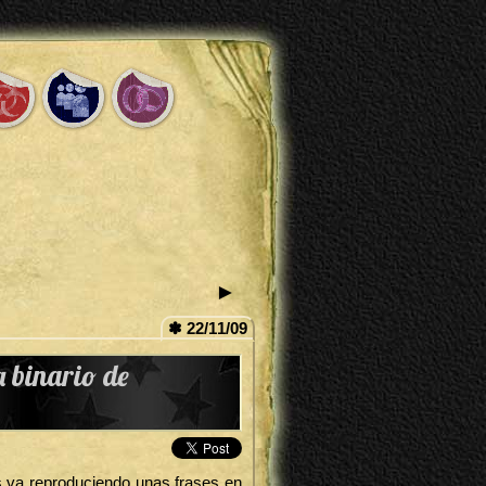
►
✽ 22/11/09
a binario de
s va reproduciendo unas frases en