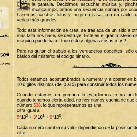
E
la pantalla. Decidimos escuchar música y, pinc
musica.mp3, oímos una secuencia sonora por unos
es,
hacemos nuestras fotos y luego en casa, con un cable 
verlas más grandes.
Todo esta información se crea, se traslada de un sitio a o
más falta nos hace, se destruye. Este es el gran misterio d
máquina puede hacer todo ésto y algunas cosas más?
Para no quitar el trabajo a los verdaderos docentes, sólo
básico del misterio: el código binario.
Todos estamos acostumbrados a numerar y a operar en b
10 dígitos distintos (del 0 al 9) para construir todos los núme
Cuando estamos en primaria lo estudiamos como unidad
cuando tenemos cierta edad, no nos damos cuenta de que c
número
538
, lo que representamos es una
cifra igual a
2
1
0
5
*10
+
3
*10
+
8
*10
.
Cada número cambia su valor dependiendo de la posición don
cifra.