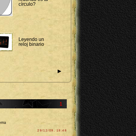
círculo?
Leyendo un
reloj binario
►
1
lema
29/12/09, 18:48