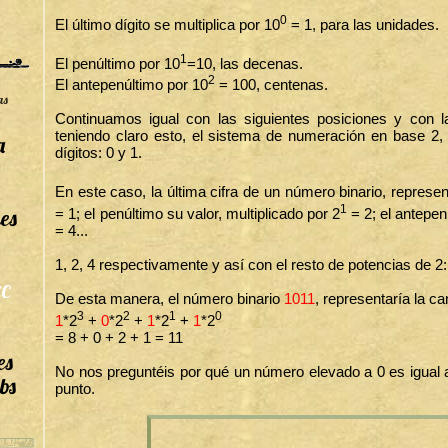
0
El último dígito se multiplica por 10
= 1, para las unidades.
1
El penúltimo por 10
=10, las decenas.
2
El antepenúltimo por 10
= 100, centenas.
as
Continuamos igual con las siguientes posiciones y con l
teniendo claro esto, el sistema de numeración en base 2, 
a
dígitos: 0 y 1.
En este caso, la última cifra de un número binario, represen
1
es
= 1; el penúltimo su valor, multiplicado por 2
= 2; el antepen
= 4...
1, 2, 4 respectivamente y así con el resto de potencias de 2:
C
De esta manera,
el número binario
1011
, representaría la ca
3
2
1
0
1
*2
+
0
*2
+
1
*2
+
1
*2
= 8 + 0 + 2 + 1 = 11
es
No nos preguntéis por qué un número elevado a 0 es igual
bs
punto.