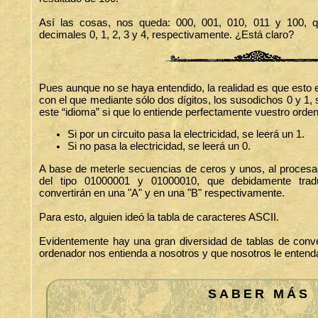
Así las cosas, nos queda: 000, 001, 010, 011 y 100, q
decimales 0, 1, 2, 3 y 4, respectivamente. ¿Está claro?
Pues aunque no se haya entendido, la realidad es que esto e
con el que mediante sólo dos dígitos, los susodichos 0 y 1, s
este “idioma” si que lo entiende perfectamente vuestro orde
Si por un circuito pasa la electricidad, se leerá un 1.
Si no pasa la electricidad, se leerá un 0.
A base de meterle secuencias de ceros y unos, al procesado
del tipo 01000001 y 01000010, que debidamente trad
convertirán en una "A" y en una "B" respectivamente.
Para esto, alguien ideó la tabla de caracteres ASCII.
Evidentemente hay una gran diversidad de tablas de conve
ordenador nos entienda a nosotros y que nosotros le entend
SABER MÁS