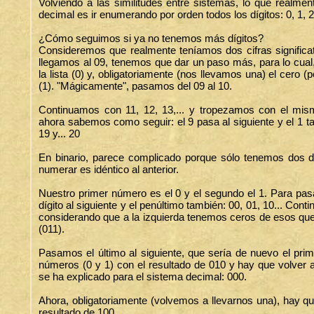
Volviendo a las similitudes entre sistemas, lo que real
decimal es ir enumerando por orden todos los dígitos: 0, 1, 2, 3
¿Cómo seguimos si ya no tenemos más dígitos?
Consideremos que realmente teníamos dos cifras significati
llegamos al 09, tenemos que dar un paso más, para lo cual,
la lista (0) y, obligatoriamente (nos llevamos una) el cero (p
(1). "Mágicamente", pasamos del 09 al 10.
Continuamos con 11, 12, 13,... y tropezamos con el mism
ahora sabemos como seguir: el 9 pasa al siguiente y el 1 
19 y... 20
En binario, parece complicado porque sólo tenemos dos dí
numerar es idéntico al anterior.
Nuestro primer número es el 0 y el segundo el 1. Para pasa
dígito al siguiente y el penúltimo también: 00, 01, 10... Co
considerando que a la izquierda tenemos ceros de esos qu
(011).
Pasamos el último al siguiente, que sería de nuevo el prim
números (0 y 1) con el resultado de 010 y hay que volver a
se ha explicado para el sistema decimal: 000.
Ahora, obligatoriamente (volvemos a llevarnos una), hay qu
resultado de 100.