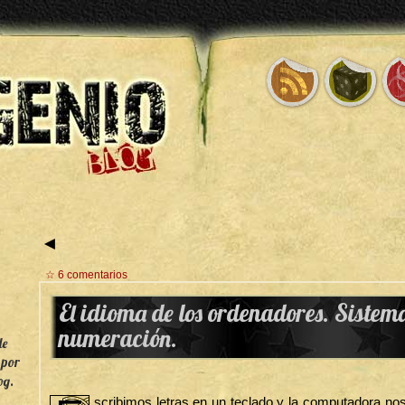
◄
☆ 6 comentarios
El idioma de los ordenadores. Sistem
numeración.
de
 por
og.
scribimos letras en un teclado y la computadora no