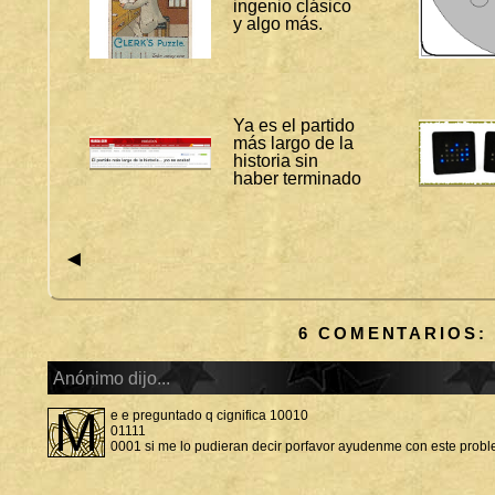
ingenio clásico
S
y algo más.
:
A
R
T
Í
C
U
Ya es el partido
L
más largo de la
O
historia sin
S
haber terminado
N
Ú
M
E
◄
R
O
S
T
6 COMENTARIOS:
E
C
N
Anónimo dijo...
O
L
m
O
e e preguntado q cignifica 10010
G
01111
Í
0001 si me lo pudieran decir porfavor ayudenme con este prob
A
V