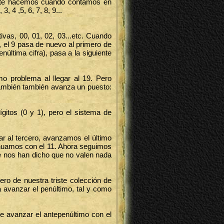
mente hacemos cuando contamos en
, 4 ,5, 6, 7, 8, 9...
vas, 00, 01, 02, 03...etc. Cuando
 el 9 pasa de nuevo al primero de
enúltima cifra), pasa a la siguiente
o problema al llegar al 19. Pero
también también avanza un puesto:
gitos (0 y 1), pero el sistema de
r al tercero, avanzamos el último
ntinuamos con el 11. Ahora seguimos
e nos han dicho que no valen nada
ero de nuestra triste colección de
 avanzar el penúltimo, tal y como
e avanzar el antepenúltimo con el