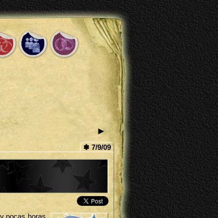
►
✽ 7/9/09
y pocas horas