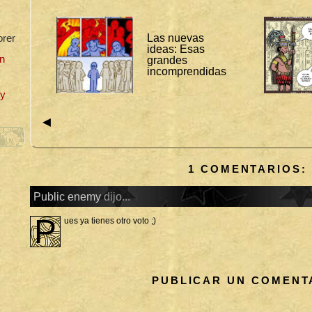
I
T
O
R
Las nuevas
orer
I
ideas: Esas
A
n
grandes
L
incomprendidas
W
E
uy
B
S
◄
1 COMENTARIOS:
Public enemy
dijo...
P
ues ya tienes otro voto ;)
PUBLICAR UN COMENT