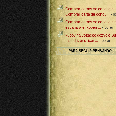
Comprar carnet de conducir
Comprar carta de condu...
- b
Comprar carnet de conducir e
españa wiet kopen ...
- borer
kupovina vozacke dozvole B
Irish driver’s licen...
- borer
PARA SEGUIR PENSANDO