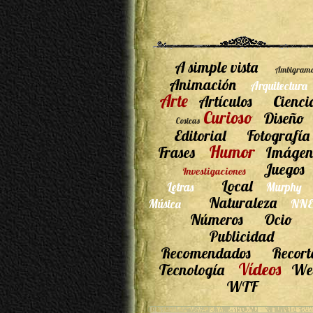
A simple vista
Ambigram
Animación
Arquitectura
Arte
Artículos
Cienci
Curioso
Diseño
Cosicas
Editorial
Fotografía
Humor
Frases
Imágen
Juegos
Investigaciones
Local
Letras
Murphy
Naturaleza
Música
NNE
Números
Ocio
Publicidad
Recomendados
Recort
Vídeos
Tecnología
We
WTF