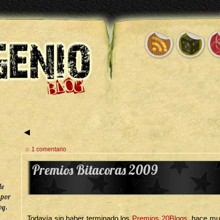
◄
☆ 1 comentario
Premios Bitacoras 2009
de
 por
og.
Todavía sin haber terminado los
Premios 20Blogs
, hace mu