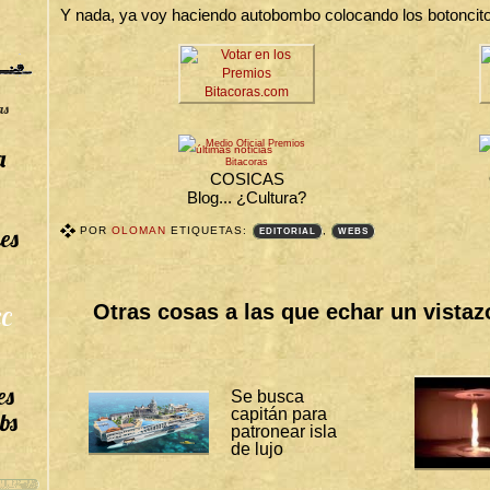
Y nada, ya voy haciendo autobombo colocando los botoncitos
as
a
últimas noticias
COSICAS
Blog... ¿Cultura?
es
POR
OLOMAN
ETIQUETAS:
,
EDITORIAL
WEBS
T
A
G
S
Otras cosas a las que echar un vistaz
C
B
I
T
Á
C
es
O
Se busca
R
capitán para
bs
A
patronear isla
S
de lujo
:
E
D