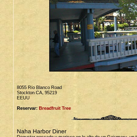
8055 Río Blanco Road
Stockton CA, 95219
EEUU
Reservar:
Breadfruit Tree
Naha Harbor Diner
Degustar pescado y marisco en lo alto de un Gajumaru, un ti