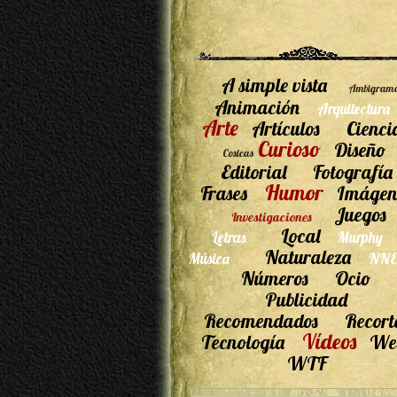
A simple vista
Ambigram
Animación
Arquitectura
Arte
Artículos
Cienci
Curioso
Diseño
Cosicas
Editorial
Fotografía
Humor
Frases
Imágen
Juegos
Investigaciones
Local
Letras
Murphy
Naturaleza
Música
NNE
Números
Ocio
Publicidad
Recomendados
Recort
Vídeos
Tecnología
We
WTF