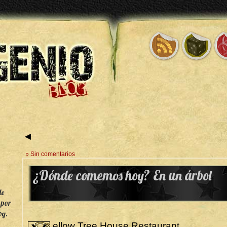
◄
○ Sin comentarios
¿Dónde comemos hoy? En un árbol
de
 por
og.
Yellow Tree House Restaurant