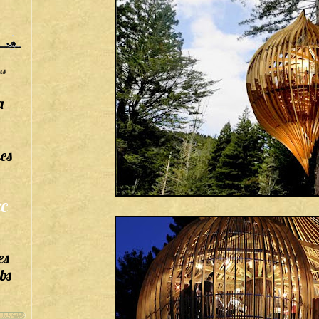
as
a
es
C
es
bs