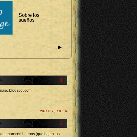
Sobre los
sueños
►
1
hemaso.blogspot.com
28/1/09, 18:36
2
as que parecen buenas (que bajen los