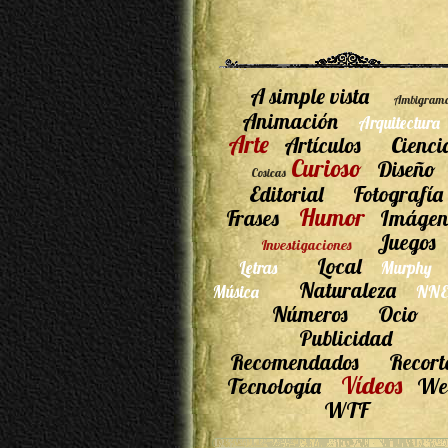
A simple vista
Ambigram
Animación
Arquitectura
Arte
Artículos
Cienci
Curioso
Diseño
Cosicas
Editorial
Fotografía
Humor
Frases
Imágen
Juegos
Investigaciones
Local
Letras
Murphy
Naturaleza
Música
NNE
Números
Ocio
Publicidad
Recomendados
Recort
Vídeos
Tecnología
We
WTF