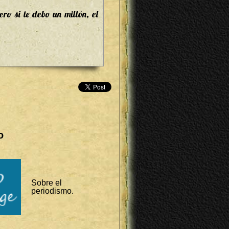
ero si te debo un millón, el
o
Sobre el
periodismo.