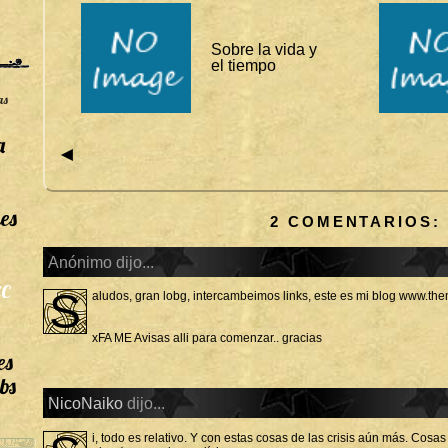
E
S
Sobre la vida y
el tiempo
as
a
◄
es
2 COMENTARIOS:
Anónimo dijo...
C
S
aludos, gran lobg, intercambeimos links, este es mi blog www.t
xFA ME Avisas alli para comenzar.. gracias
es
bs
NicoNaiko
dijo...
i, todo es relativo. Y con estas cosas de las crisis aún más. Cos