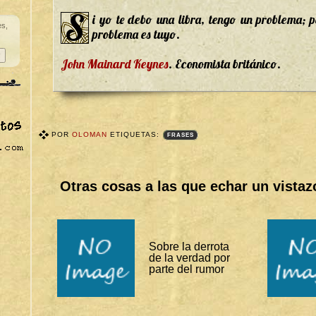
S
i yo te debo una libra, tengo un problema; p
es,
problema es tuyo.
John Mainard Keynes
. Economista británico.
POR
OLOMAN
ETIQUETAS:
FRASES
T
A
G
S
Otras cosas a las que echar un vistaz
B
I
T
Á
C
O
Sobre la derrota
R
de la verdad por
A
S
parte del rumor
:
F
R
A
S