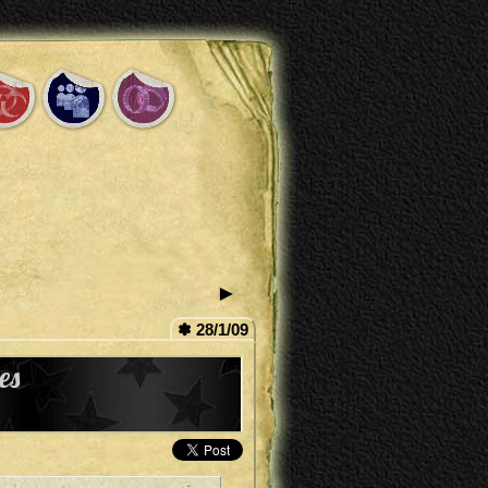
►
✽ 28/1/09
es