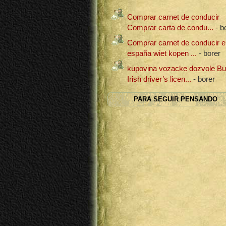
Comprar carnet de conducir
Comprar carta de condu...
- b
Comprar carnet de conducir e
españa wiet kopen ...
- borer
kupovina vozacke dozvole B
Irish driver’s licen...
- borer
PARA SEGUIR PENSANDO