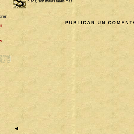
S
pisos) son malas malísimas.
orer
PUBLICAR UN COMENT
n
uy
◄