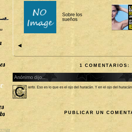
E
S
Sobre los
sueños
as
a
◄
es
1 COMENTARIOS:
Anónimo dijo...
C
C
ierto. Eso es lo que es el ojo del huracán. Y en el ojo del hurac
es
bs
PUBLICAR UN COMENT