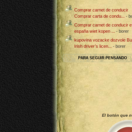
Comprar carnet de conducir
Comprar carta de condu...
- b
Comprar carnet de conducir e
españa wiet kopen ...
- borer
kupovina vozacke dozvole B
Irish driver’s licen...
- borer
PARA SEGUIR PENSANDO
El botón que 