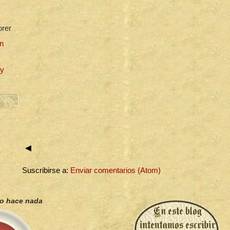
orer
n
uy
◄
Suscribirse a:
Enviar comentarios (Atom)
no hace nada