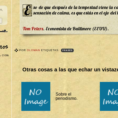
E
so de que después de la tempestad viene la ca
es,
sensación de calma, es que estás en el ojo del
Tom Peters
. Economista de Baltimore (EEUU).
POR
OLOMAN
ETIQUETAS:
FRASES
T
A
G
S
Otras cosas a las que echar un vistaz
B
I
T
Á
C
O
R
Sobre el
A
periodismo.
S
:
F
R
A
S