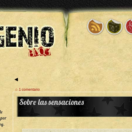
◄
☆ 1 comentario
Sobre las sensaciones
de
 por
og.