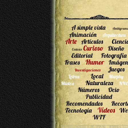
A simple vista
Ambigram
Animación
Arquitectura
Arte
Artículos
Cienci
Curioso
Diseño
Cosicas
Editorial
Fotografía
Humor
Frases
Imágen
Juegos
Investigaciones
Local
Letras
Murphy
Naturaleza
Música
NNE
Números
Ocio
Publicidad
Recomendados
Recort
Vídeos
Tecnología
We
WTF