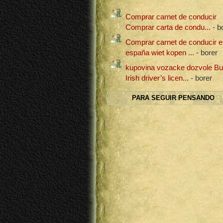
Comprar carnet de conducir
Comprar carta de condu...
- b
Comprar carnet de conducir e
españa wiet kopen ...
- borer
kupovina vozacke dozvole B
Irish driver’s licen...
- borer
PARA SEGUIR PENSANDO