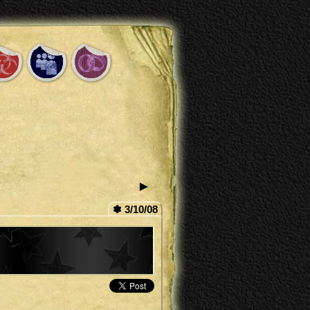
►
✽ 3/10/08