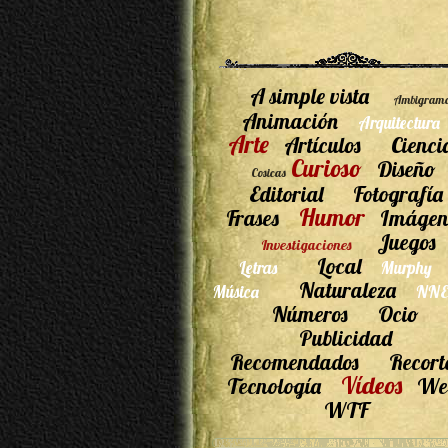
A simple vista
Ambigram
Animación
Arquitectura
Arte
Artículos
Cienci
Curioso
Diseño
Cosicas
Editorial
Fotografía
Humor
Frases
Imágen
Juegos
Investigaciones
Local
Letras
Murphy
Naturaleza
Música
NNE
Números
Ocio
Publicidad
Recomendados
Recort
Vídeos
Tecnología
We
WTF