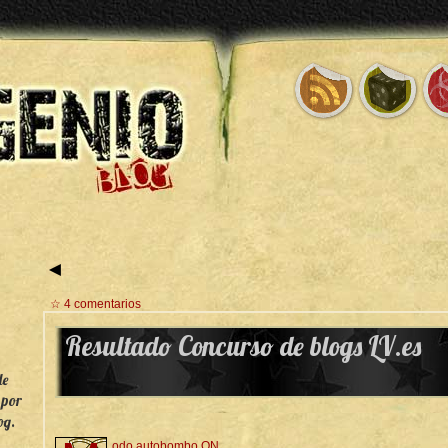
◄
☆ 4 comentarios
Resultado Concurso de blogs LV.es
de
 por
og.
odo autobombo ON