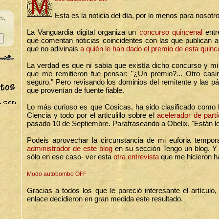
M
Esta es la noticia del día, por lo menos para nosotr
es,
La Vanguardia digital organiza un
concurso quincenal
entr
que comentan noticias coincidentes con las que publican al
que no adivinais
a quién le han dado el premio de esta quin
La verdad es que ni sabía que existía dicho concurso y mi 
que me remitieron fue pensar: "¿Un premio?... Otro casin
seguro." Pero revisando los dominios del remitente y las p
que provenían de fuente fiable.
Lo más curioso es que Cosicas, ha sido clasificado como 
Ciencia y todo por el articulillo sobre el
acelerador de part
pasado 10 de Septiembre. Parafraseando a Obelix, "Están l
Podeis aprovechar la circunstancia de mi euforia tempor
administrador de este blog
en su sección Tengo un blog. Y y
sólo en ese caso- ver esta
otra entrevista
que me hicieron h
Modo autobombo OFF
Gracias a todos los que le pareció interesante el artículo
enlace decidieron en gran medida este resultado.