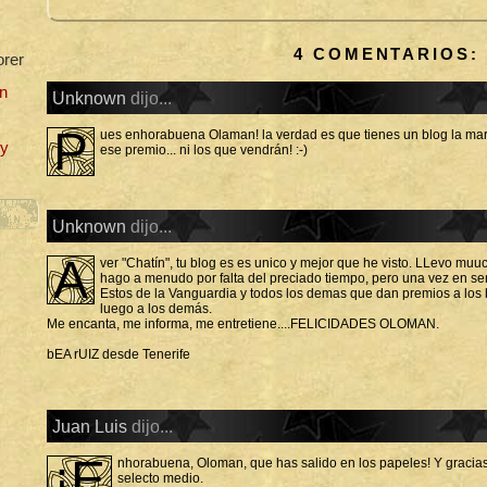
4 COMENTARIOS:
orer
n
Unknown
dijo...
p
ues enhorabuena Olaman! la verdad es que tienes un blog la mar
uy
ese premio... ni los que vendrán! :-)
Unknown
dijo...
A
ver "Chatín", tu blog es es unico y mejor que he visto. LLevo muu
hago a menudo por falta del preciado tiempo, pero una vez en se
Estos de la Vanguardia y todos los demas que dan premios a los b
luego a los demás.
Me encanta, me informa, me entretiene....FELICIDADES OLOMAN.
bEA rUIZ desde Tenerife
Juan Luis
dijo...
¡E
nhorabuena, Oloman, que has salido en los papeles! Y gracias 
selecto medio.