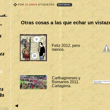
POR
OLOMAN
ETIQUETAS:
EDITORIAL
T
A
G
S
Otras cosas a las que echar un vistaz
B
as
I
T
Á
a
C
O
R
Feliz 2012, pero
A
menos.
S
es
:
E
D
I
T
C
O
R
Carthagineses y
I
Romanos 2011.
A
L
Cartagena.
es
bs
◄