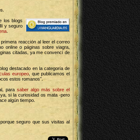
os.
e los blogs
lí y seguro
cena
.
primera reacción al leer el correo
o online o páginas sobre viagra,
áginas citadas, ya me convencí de
blog destacado en la categoría de
ículas europeo
, que publicamos el
ocos estos romanos".
al, para
saber algo más sobre el
a, si la curiosidad os mata -pero
ace algún tiempo.
, porque seguro que sus visitas al