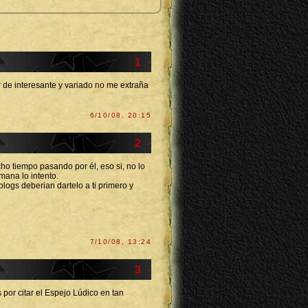
1
 de interesante y variado no me extraña
6/10/08, 20:15
2
cho tiempo pasando por él, eso si, no lo
mana lo intento.
logs deberian dartelo a ti primero y
7/10/08, 13:24
3
por citar el Espejo Lúdico en tan