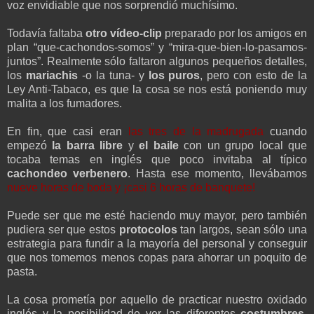
voz envidiable que nos sorprendió muchísimo.
Todavía faltaba
otro vídeo-clip
preparado por los amigos en
plan “que-cachondos-somos” y “mira-que-bien-lo-pasamos-
juntos”. Realmente sólo faltaron algunos pequeños detalles,
los
mariachis
-o la tuna- y
los puros
, pero con esto de la
Ley Anti-Tabaco, es que la cosa se nos está poniendo muy
malita a los fumadores.
En fin, que casi eran
las tres de la madrugada
cuando
empezó
la barra libre
y
el baile
con un grupo local que
tocaba temas en inglés que poco invitaba al típico
cachondeo verbenero
. Hasta ese momento, llevábamos
nueve horas de boda y ¡casi 6 horas de banquete!
Puede ser que me esté haciendo muy mayor, pero también
pudiera ser que estos
protocolos
tan largos, sean sólo una
estrategia para fundir a la mayoría del personal y conseguir
que nos tomemos menos copas para ahorrar un poquito de
pasta.
La cosa prometía por aquello de practicar nuestro oxidado
inglés y la posibilidad de ver las diferentes
costumbres
,