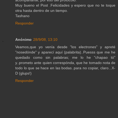
acompañante, por eso del protocolo.
Muy bueno el Post .Felicidades y espero que no te toque
otra hasta dentro de un tiempo.
Tashano
Responder
Anónimo
28/9/08, 13:10
Veamos,que yo venía desde "los electrones" y apreté
"nosedónde" y aparecí aquí (palabrita)..Puesss que me he
quedado como sin palabras; me lo he "chapao tó"
y..prometo ante quien correspónda, que he tomado nota de
todo lo que se hace en las bodas..para no copiar, claro...X-
D (glups!)
Responder