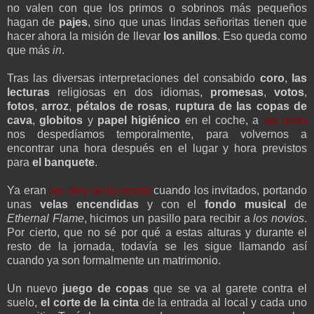
no valen con que los primos o sobrinos más pequeños
hagan de
pajes
, sino que unas lindas señoritas tienen que
hacer ahora la misión de llevar
los anillos
. Eso queda como
que más
in
.
Tras las diversas interpretaciones del consabido
coro
,
las
lecturas
religiosas en dos idiomas,
promesas
,
votos
,
fotos
,
arroz
,
pétalos de rosas
,
ruptura de las copas de
cava
,
globitos
y
papel higiénico
en el coche, a
las ocho
nos despedíamos temporalmente, para volvernos a
encontrar una hora después en el lugar y hora previstos
para
el banquete
.
Ya eran
las diez de la noche
cuando los invitados, portando
unas
velas encendidas
y con el
fondo musical
de
Ethernal Flame
, hicimos un pasillo para recibir a
los novios
.
Por cierto, que no sé por qué a estas alturas y durante el
resto de la jornada, todavía se les sigue llamando así
cuando ya son formalmente un matrimonio.
Un nuevo
juego de copas
que se va al garete contra el
suelo,
el corte de la cinta
de la entrada al local y cada uno