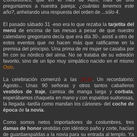
preguntamos a nuestra pareja:
¿cuántas tenemos este
año?
, anhelando una respuesta del orden de
...sólo 4
.
El pasado sábado 31 -eso era lo que rezaba la
tarjetita del
menú
de encima de las mesas a pesar de que nuestro
calendario gregoriano decía que era día 30-, asistí a otro de
estos eventos que no hacen más que ratificarme en la
premisa del principio. Una prima de mi mujer se casaba por
fin con su nórdico del alma. No se trataba de su edredón
favorito, sino de un tipo muy simpático nacido en el mismo
Oslo
.
La celebración comenzó a las
18:30
. Un recordatorio:
Agosto... Unas 90 señoras y otros tantos caballeros
vestidos de traje
, camisa de manga larga y
corbata
,
esperábamos chaqueta en mano y con espaldas sudorosas,
la llegada -tardía como mandan los cánones- del
coche de
época
de
la novia
.
Como somos netos importadores de costumbres, tres
damas de honor
vestidas con idéntico paño y corte, hacían
de guardaespaldas a la novia para su entrada al templo. Ya