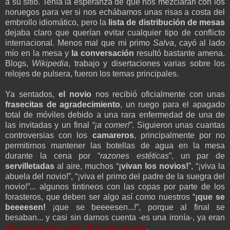
a su sitio. Tenía la esperanza de que nos mezclaran con los
noruegos para ver si nos echábamos unas risas a costa del
embrollo idiomático, pero la
lista de distribución de mesas
dejaba claro que querían evitar cualquier tipo de conflicto
internacional. Menos mal que mi primo
Salva
, cayó al lado
mío en la mesa y
la conversación
resultó bastante amena.
Blogs,
Wikipedia
, trabajo y disertaciones varias sobre los
relojes de pulsera, fueron los temas principales.
Ya sentados,
el novio
nos recibió oficialmente con unas
frasecitas de agradecimiento
, un ruego para el apagado
total de móviles debido a una rara enfermedad de una de
las invitadas y un final
“¡a comer!”
. Siguieron unas cuantas
controversias con los
camareros
, principalmente por no
permitirnos mantener las botellas de agua en la mesa
durante la cena por “
razones estéticas
”, un par de
servilletadas
al aire, muchos “
¡vivan los novios!
”, “¡viva la
abuela del novio!”, “¡viva el primo del padre de la suegra del
novio!”... algunos tintineos con las copas por parte de los
forasteros, que deben ser algo así como nuestros “
¡que se
beeeesen!
¡que se beeeesen...!”, porque al final se
besaban... y casi sin darnos cuenta -es una ironía-, ya eran
las dos menos cuarto de la madrugada
.