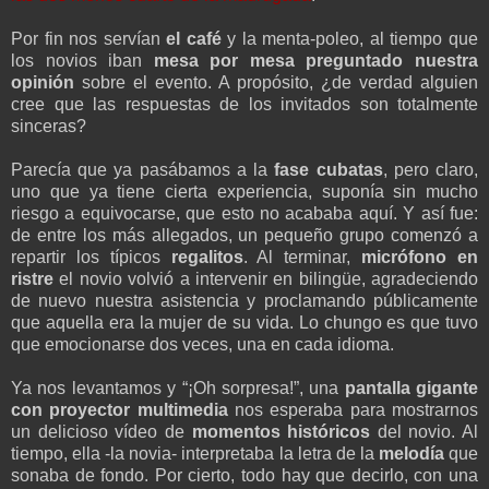
Por fin nos servían
el café
y la menta-poleo, al tiempo que
los novios iban
mesa por mesa preguntado nuestra
opinión
sobre el evento. A propósito, ¿de verdad alguien
cree que las respuestas de los invitados son totalmente
sinceras?
Parecía que ya pasábamos a la
fase cubatas
, pero claro,
uno que ya tiene cierta experiencia, suponía sin mucho
riesgo a equivocarse, que esto no acababa aquí. Y así fue:
de entre los más allegados, un pequeño grupo comenzó a
repartir los típicos
regalitos
. Al terminar,
micrófono en
ristre
el novio volvió a intervenir en bilingüe, agradeciendo
de nuevo nuestra asistencia y proclamando públicamente
que aquella era la mujer de su vida. Lo chungo es que tuvo
que emocionarse dos veces, una en cada idioma.
Ya nos levantamos y “¡Oh sorpresa!”, una
pantalla gigante
con proyector multimedia
nos esperaba para mostrarnos
un delicioso vídeo de
momentos históricos
del novio. Al
tiempo, ella -la novia- interpretaba la letra de la
melodía
que
sonaba de fondo. Por cierto, todo hay que decirlo, con una