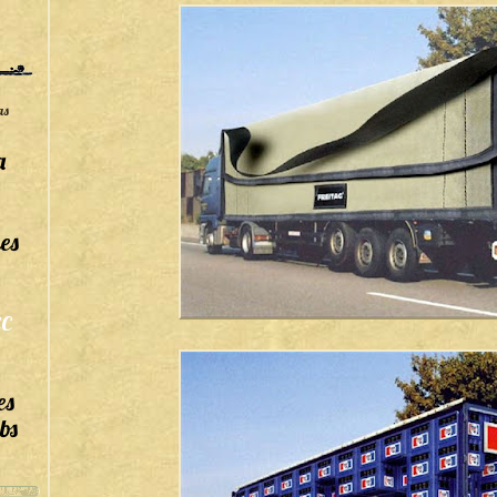
as
a
es
C
es
bs