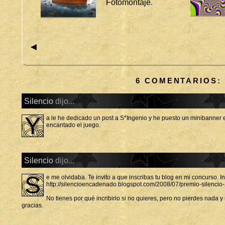
Fotomontaje.
I
S
T
A
D
◄
I
S
E
Ñ
O
6 COMENTARIOS:
Silencio
dijo...
Y
a le he dedicado un post a S*Ingenio y he puesto un minibanner
encantado el juego.
Silencio
dijo...
S
e me olvidaba. Te invito a que inscribas tu blog en mi concurso. I
http://silencioencadenado.blogspot.com/2008/07/premio-silencio
No tienes por qué incribirlo si no quieres, pero no pierdes nada 
gracias.