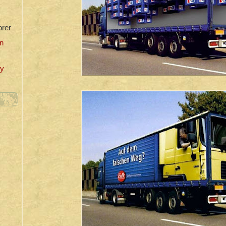
orer
n
uy