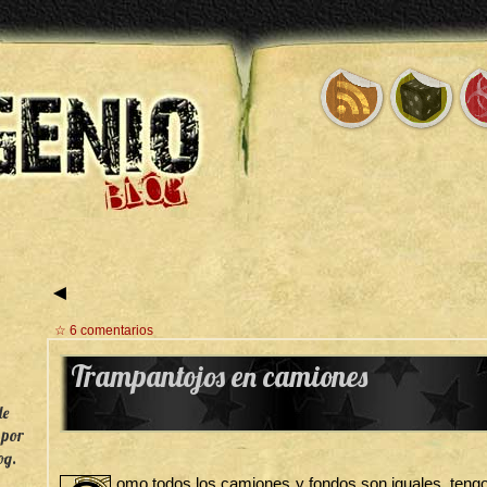
◄
☆ 6 comentarios
Trampantojos en camiones
de
 por
og.
omo todos los camiones y fondos son iguales, teng