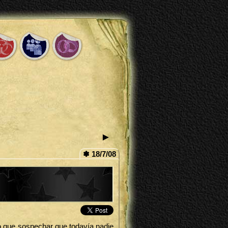
►
✽ 18/7/08
o que sospechar que todavía nadie