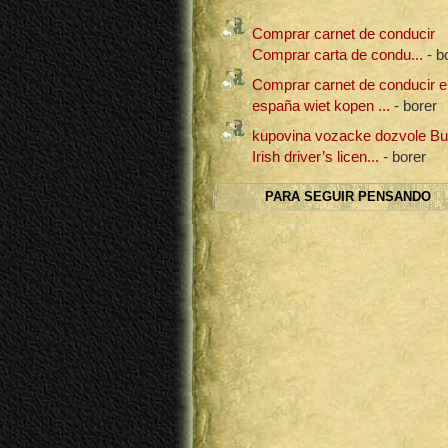
Comprar carnet de conducir
Comprar carta de condu...
- b
Comprar carnet de conducir e
españa wiet kopen ...
- borer
kupovina vozacke dozvole B
Irish driver’s licen...
- borer
PARA SEGUIR PENSANDO