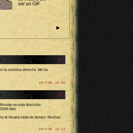
ser un GIF
►
1
 en la columna derecha. Me ha
18/7/08, 16:06
2
nfórmate en esta dirección:
-2008.html
y no te llevará nada de tiempo. Muchas
18/7/08, 16:12