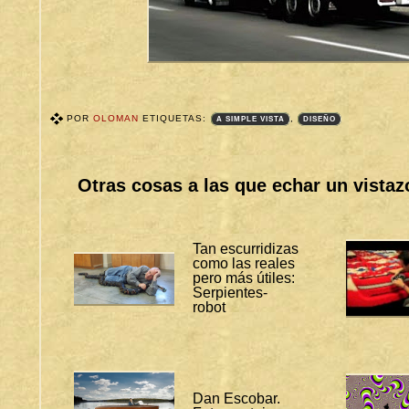
POR
OLOMAN
ETIQUETAS:
,
A SIMPLE VISTA
DISEÑO
T
A
G
S
Otras cosas a las que echar un vistaz
B
I
T
Á
C
Tan escurridizas
O
como las reales
R
pero más útiles:
A
S
Serpientes-
:
robot
A
S
I
M
P
L
E
Dan Escobar.
V