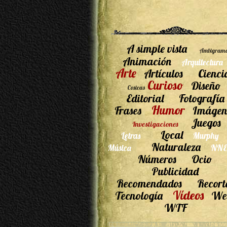
A simple vista
Ambigram
Animación
Arquitectura
Arte
Artículos
Cienci
Curioso
Diseño
Cosicas
Editorial
Fotografía
Humor
Frases
Imágen
Juegos
Investigaciones
Local
Letras
Murphy
Naturaleza
Música
NNE
Números
Ocio
Publicidad
Recomendados
Recort
Vídeos
Tecnología
We
WTF