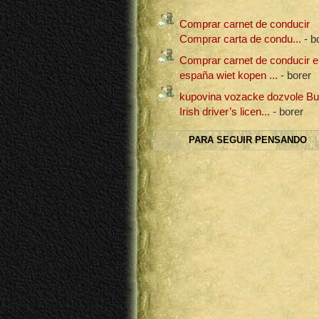
Comprar carnet de conducir
Comprar carta de condu...
- b
Comprar carnet de conducir e
españa wiet kopen ...
- borer
kupovina vozacke dozvole B
Irish driver’s licen...
- borer
PARA SEGUIR PENSANDO