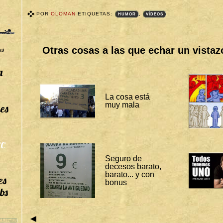
POR
OLOMAN
ETIQUETAS:
,
HUMOR
VÍDEOS
T
A
G
S
Otras cosas a las que echar un vistaz
as
B
I
T
a
Á
C
O
R
La cosa está
A
muy mala
es
S
:
H
U
M
O
C
R
Seguro de
V
decesos barato,
Í
barato... y con
es
D
bonus
E
bs
O
S
◄