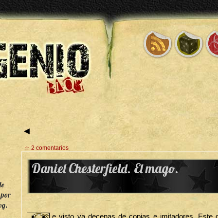
◄
☆ 2 comentarios
Daniel Chesterfield. El mago.
de
 por
og.
e visto ya decenas de copias e imitadores. Este q