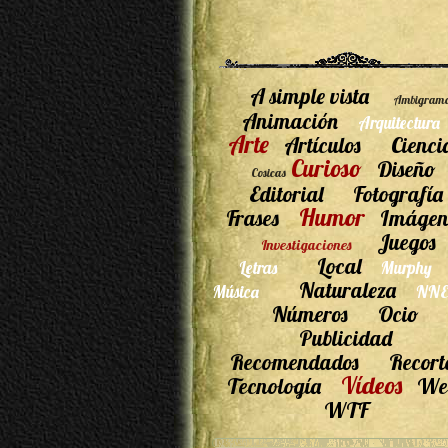
A simple vista
Ambigram
Animación
Arquitectura
Arte
Artículos
Cienci
Curioso
Diseño
Cosicas
Editorial
Fotografía
Humor
Frases
Imágen
Juegos
Investigaciones
Local
Letras
Murphy
Naturaleza
Música
NNE
Números
Ocio
Publicidad
Recomendados
Recort
Vídeos
Tecnología
We
WTF