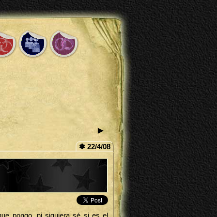
►
✽ 22/4/08
ue pongo, ni siquiera sé si es el