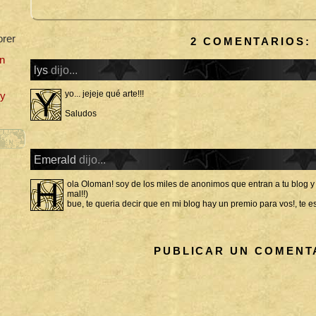
orer
2 COMENTARIOS:
n
lys
dijo...
Y
yo... jejeje qué arte!!!
uy
Saludos
Emerald
dijo...
H
ola Oloman! soy de los miles de anonimos que entran a tu blog 
mal!!)
bue, te queria decir que en mi blog hay un premio para vos!, te e
PUBLICAR UN COMENT