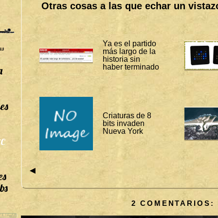
Otras cosas a las que echar un vistaz
B
I
T
Á
C
O
Ya es el partido
as
R
más largo de la
A
historia sin
S
haber terminado
a
:
J
U
E
G
es
O
S
Criaturas de 8
bits invaden
N
Ú
Nueva York
M
C
E
R
O
S
◄
es
bs
2 COMENTARIOS: