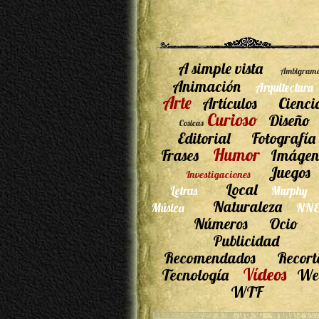
A simple vista
Ambigram
Animación
Arquitectura
Arte
Artículos
Cienci
Curioso
Diseño
Cosicas
Editorial
Fotografía
Humor
Frases
Imágen
Juegos
Investigaciones
Local
Letras
Murphy
Naturaleza
Música
NNE
Números
Ocio
Publicidad
Recomendados
Recort
Vídeos
Tecnología
We
WTF