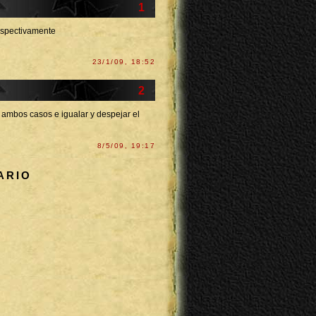
1
respectivamente
23/1/09, 18:52
2
a ambos casos e igualar y despejar el
8/5/09, 19:17
ARIO