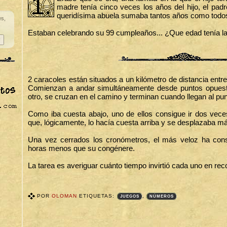
1.
madre tenía cinco veces los años del hijo, el pad
queridísima abuela sumaba tantos años como todos
es,
Estaban celebrando su 99 cumpleaños... ¿Que edad tenía la
2 caracoles están situados a un kilómetro de distancia entre
Comienzan a andar simultáneamente desde puntos opuesto
otro, se cruzan en el camino y terminan cuando llegan al punt
Como iba cuesta abajo, uno de ellos consigue ir dos vece
que, lógicamente, lo hacía cuesta arriba y se desplazaba m
Una vez cerrados los cronómetros, el más veloz ha cons
horas menos que su congénere.
La tarea es averiguar cuánto tiempo invirtió cada uno en reco
POR
OLOMAN
ETIQUETAS:
,
JUEGOS
NÚMEROS
T
A
G
S