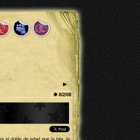
►
✽ 8/2/08
ía el doble de edad que la hija, la