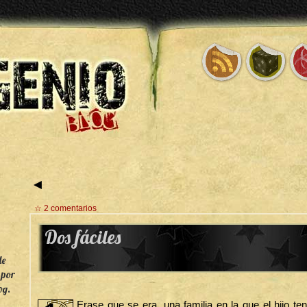
◄
☆ 2 comentarios
Dos fáciles
de
 por
og.
Erase que se era, una familia en la que el hijo ten