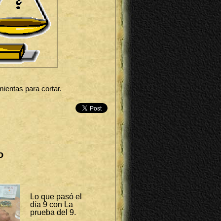
ientas para cortar.
o
Lo que pasó el
día 9 con La
prueba del 9.