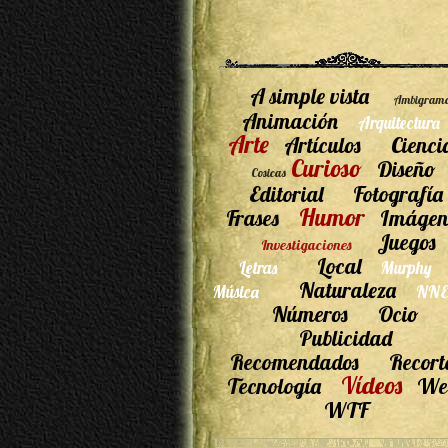
A simple vista
Ambigram
Animación
Arquitectura
Arte
Artículos
Cienci
Curioso
Diseño
Cosicas
Editorial
Fotografía
Humor
Frases
Imágen
Juegos
Investigaciones
Local
Letras
Murphy
Naturaleza
Música
NNE
Números
Ocio
Publicidad
Recomendados
Recort
Vídeos
Tecnología
We
WTF