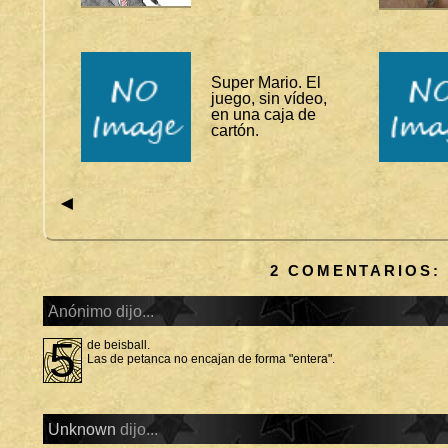
J
U
E
G
O
S
Super Mario. El
juego, sin vídeo,
en una caja de
cartón.
◄
2 COMENTARIOS:
Anónimo dijo...
5
de beisball.
Las de petanca no encajan de forma "entera".
Unknown
dijo...