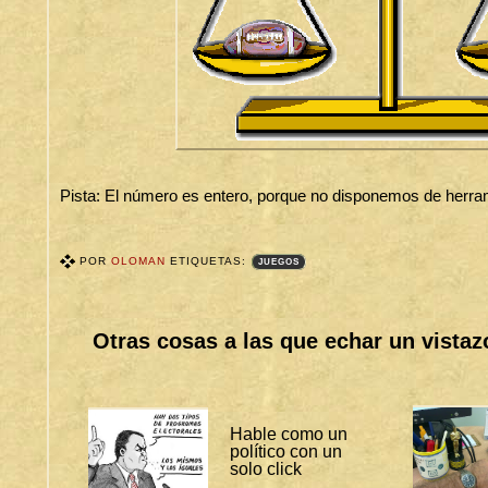
Pista: El número es entero, porque no disponemos de herram
POR
OLOMAN
ETIQUETAS:
JUEGOS
T
A
G
S
Otras cosas a las que echar un vistaz
B
I
T
Á
C
O
Hable como un
R
político con un
A
S
solo click
: