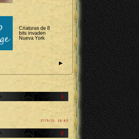
Criaturas de 8
bits invaden
Nueva York
►
1
27/5/10, 16:43
2