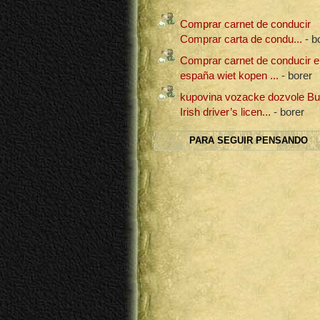
Comprar carnet de conducir
Comprar carta de condu...
- b
Comprar carnet de conducir e
españa wiet kopen ...
- borer
kupovina vozacke dozvole B
Irish driver’s licen...
- borer
PARA SEGUIR PENSANDO