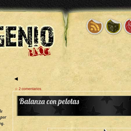
◄
☆ 2 comentarios
Balanza con pelotas
de
 por
og.