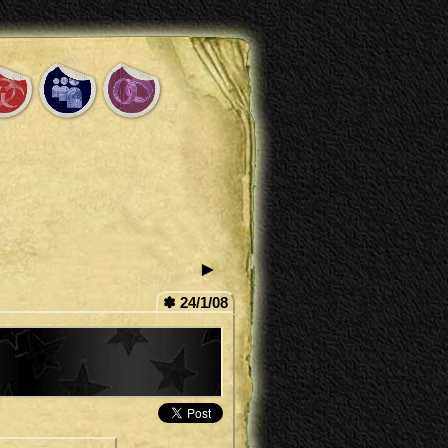
►
✽ 24/1/08