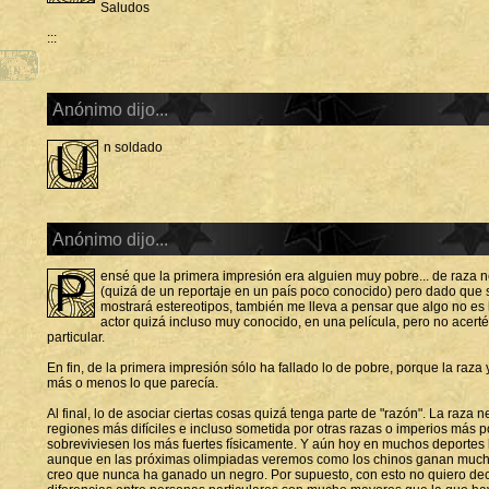
Saludos
:::
Anónimo dijo...
u
n soldado
Anónimo dijo...
P
ensé que la primera impresión era alguien muy pobre... de raza neg
(quizá de un reportaje en un país poco conocido) pero dado que 
mostrará estereotipos, también me lleva a pensar que algo no es 
actor quizá incluso muy conocido, en una película, pero no acert
particular.
En fin, de la primera impresión sólo ha fallado lo de pobre, porque la raza 
más o menos lo que parecía.
Al final, lo de asociar ciertas cosas quizá tenga parte de "razón". La raza
regiones más difíciles e incluso sometida por otras razas o imperios más 
sobreviviesen los más fuertes físicamente. Y aún hoy en muchos deportes 
aunque en las próximas olimpiadas veremos como los chinos ganan much
creo que nunca ha ganado un negro. Por supuesto, con esto no quiero de