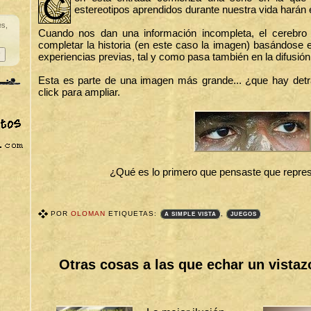
C
estereotipos aprendidos durante nuestra vida harán el
es,
Cuando nos dan una información incompleta, el cerebro 
completar la historia (en este caso la imagen) basándose 
experiencias previas, tal y como pasa también en la difusió
Esta es parte de una imagen más grande... ¿que hay detrá
click para ampliar.
¿Qué es lo primero que pensaste que repre
POR
OLOMAN
ETIQUETAS:
,
A SIMPLE VISTA
JUEGOS
T
A
G
S
Otras cosas a las que echar un vistaz
B
I
T
Á
C
O