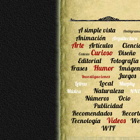
A simple vista
Ambigram
Animación
Arquitectura
Arte
Artículos
Cienci
Curioso
Diseño
Cosicas
Editorial
Fotografía
Humor
Frases
Imágen
Juegos
Investigaciones
Local
Letras
Murphy
Naturaleza
Música
NNE
Números
Ocio
Publicidad
Recomendados
Recort
Vídeos
Tecnología
We
WTF