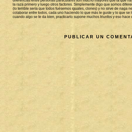
diferencias entre personas particulares son mucho mayores que la que hay
la raza primero y luego otros factores. Simplemente digo que somos difer
(lo terrible sería que todos fuésemos iguales, clones) y no sirve de naga n
colaborar entre todos, cada uno haciendo lo que más le guste y lo que se l
cuando algo se te da bien, practicarlo supone muchos triunfos y eso hace 
PUBLICAR UN COMENT