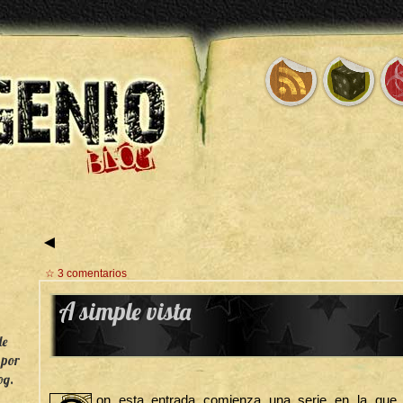
◄
☆ 3 comentarios
A simple vista
de
 por
og.
on esta entrada comienza una serie en la que