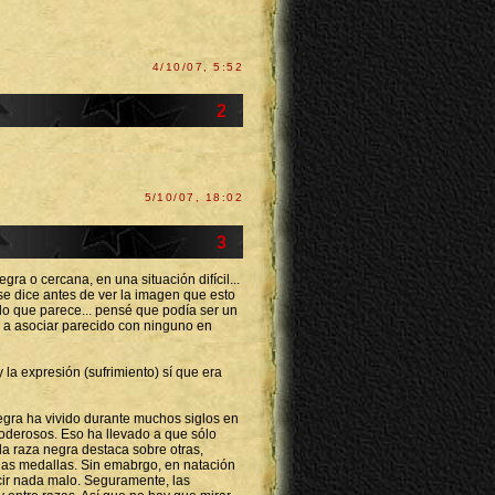
4/10/07, 5:52
2
5/10/07, 18:02
3
ra o cercana, en una situación difícil...
se dice antes de ver la imagen que esto
lo que parece... pensé que podía ser un
é a asociar parecido con ninguno en
y la expresión (sufrimiento) sí que era
 negra ha vivido durante muchos siglos en
poderosos. Eso ha llevado a que sólo
la raza negra destaca sobre otras,
as medallas. Sin emabrgo, en natación
cir nada malo. Seguramente, las