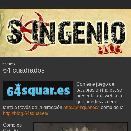
10/10/07
64 cuadrados
Con este juego de
palabras en inglés, se
presenta una web a la
que puedes acceder
tanto a través de la dirección
http://64squar.es/
, como de la
http://blog.64squar.es/
.
Como es
fácil de