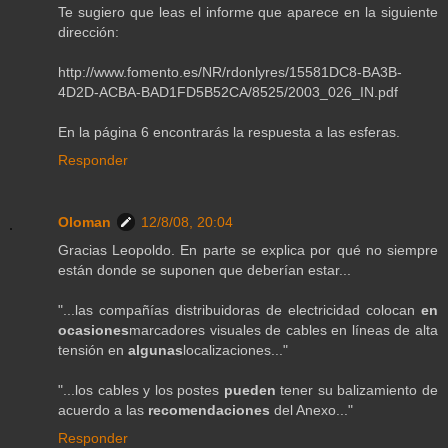
Te sugiero que leas el informe que aparece en la siguiente
dirección:
http://www.fomento.es/NR/rdonlyres/15581DC8-BA3B-
4D2D-ACBA-BAD1FD5B52CA/8525/2003_026_IN.pdf
En la página 6 encontrarás la respuesta a las esferas.
Responder
Oloman
12/8/08, 20:04
Gracias Leopoldo. En parte se explica por qué no siempre
están donde se suponen que deberían estar...
"...las compañías distribuidoras de electricidad colocan
en
ocasiones
marcadores visuales de cables en líneas de alta
tensión en
algunas
localizaciones..."
"...los cables y los postes
pueden
tener su balizamiento de
acuerdo a las
recomendaciones
del Anexo..."
Responder