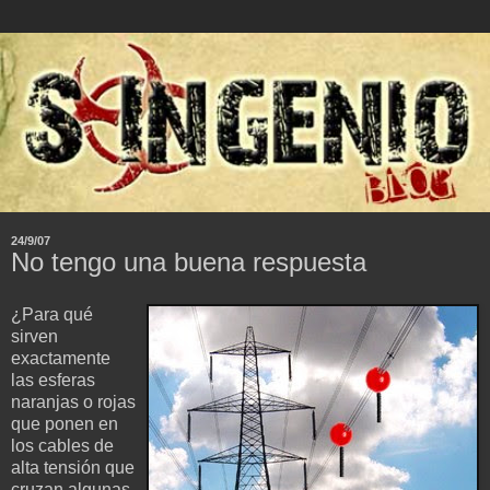
24/9/07
No tengo una buena respuesta
¿Para qué
sirven
exactamente
las esferas
naranjas o rojas
que ponen en
los cables de
alta tensión que
cruzan algunas