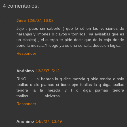
4 comentarios:
Jose
12/8/07, 16:02
Jeje , pues sin saberlo ( que lo sé en las versiones de
naranjas y limones o clavos y tornillos , ya avisabas que es
un clasico) , el cuerpo te pide decir que de la caja donde
pone la mezcla.Y luego ya es una sencilla deuccion logica.
Responder
Anónimo
13/8/07, 5:12
RINO.........si habres la q dice mezcla q obio tendra o solo
toallas o slo piamas si tiene ejm toallas la q diga toallas
tendra la la mezcla y l q diga piamas tendra
toallas...............vicivrrsa
Responder
Anónimo
14/8/07, 13:49