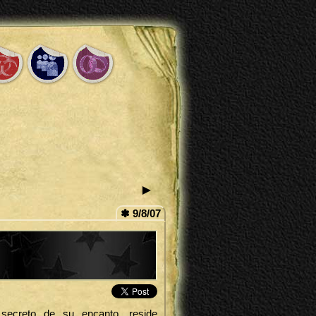
►
✽ 9/8/07
ecreto de su encanto, reside