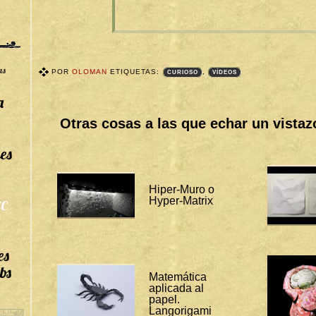
as
POR
OLOMAN
ETIQUETAS:
,
CURIOSO
VÍDEOS
T
A
a
G
S
Otras cosas a las que echar un vistaz
B
I
T
es
Á
C
O
R
Hiper-Muro o
A
Hyper-Matrix
C
S
:
C
U
R
es
I
O
bs
S
Matemática
O
aplicada al
papel.
V
Langorigami
Í