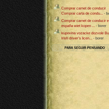
Comprar carnet de conducir
Comprar carta de condu...
- b
Comprar carnet de conducir e
españa wiet kopen ...
- borer
kupovina vozacke dozvole B
Irish driver’s licen...
- borer
PARA SEGUIR PENSANDO