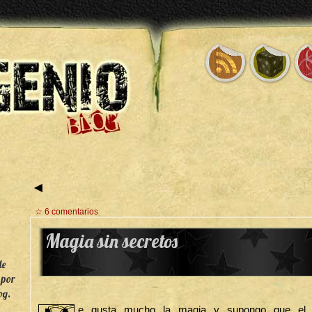
◄
☆ 6 comentarios
Magia sin secretos
de
 por
og.
e gusta mucho la magia y supongo que el s