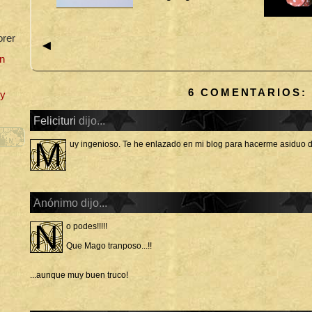
D
E
O
S
orer
◄
n
6 COMENTARIOS:
uy
Felicituri
dijo...
M
uy ingenioso. Te he enlazado en mi blog para hacerme asiduo d
Anónimo dijo...
N
o podes!!!!!
Que Mago tranposo...!!
...aunque muy buen truco!