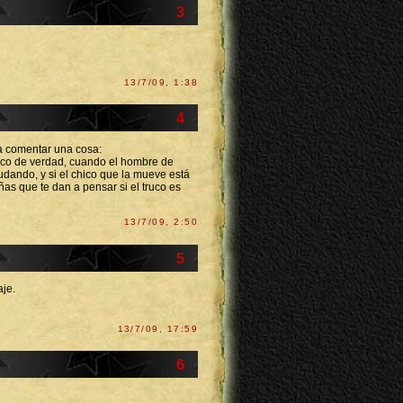
3
13/7/09, 1:38
4
ia comentar una cosa:
truco de verdad, cuando el hombre de
udando, y si el chico que la mueve está
s que te dan a pensar si el truco es
13/7/09, 2:50
5
aje.
13/7/09, 17:59
6