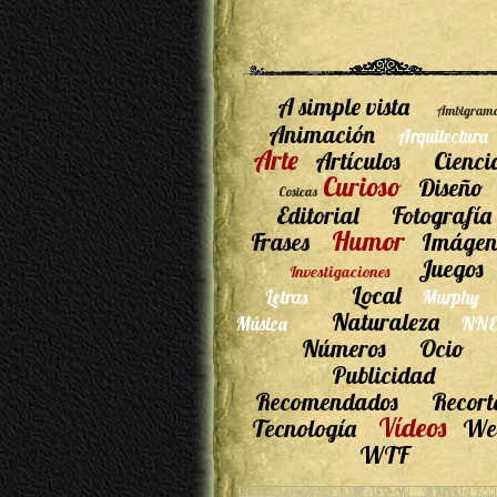
A simple vista
Ambigram
Animación
Arquitectura
Arte
Artículos
Cienci
Curioso
Diseño
Cosicas
Editorial
Fotografía
Humor
Frases
Imágen
Juegos
Investigaciones
Local
Letras
Murphy
Naturaleza
Música
NNE
Números
Ocio
Publicidad
Recomendados
Recort
Vídeos
Tecnología
We
WTF