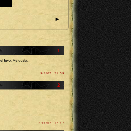
►
1
el tuyo. Me gusta.
9/8/07, 21:59
2
6/11/07, 17:17