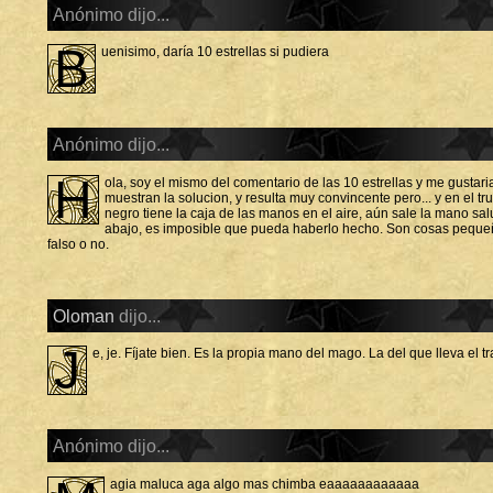
Anónimo dijo...
b
uenisimo, daría 10 estrellas si pudiera
Anónimo dijo...
h
ola, soy el mismo del comentario de las 10 estrellas y me gustar
muestran la solucion, y resulta muy convincente pero... y en el 
negro tiene la caja de las manos en el aire, aún sale la mano sal
abajo, es imposible que pueda haberlo hecho. Son cosas pequeña
falso o no.
Oloman
dijo...
J
e, je. Fíjate bien. Es la propia mano del mago. La del que lleva el tr
Anónimo dijo...
agia maluca aga algo mas chimba eaaaaaaaaaaaa