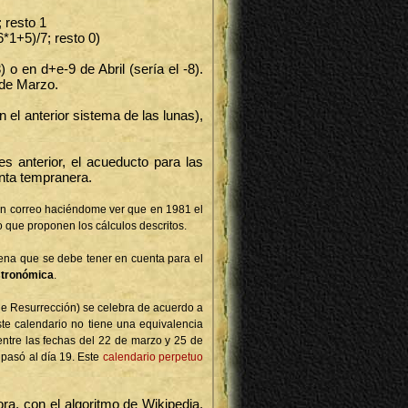
 resto 1
*1+5)/7; resto 0)
 en d+e-9 de Abril (sería el -8).
 de Marzo.
 el anterior sistema de las lunas),
s anterior, el acueducto para las
nta tempranera.
un correo haciéndome ver que en 1981 el
lo que proponen los cálculos descritos.
lena que se debe tener en cuenta para el
stronómica
.
e Resurrección) se celebra de acuerdo a
ste calendario no tiene una equivalencia
ntre las fechas del 22 de marzo y 25 de
 pasó al día 19. Este
calendario perpetuo
ora, con el algoritmo de Wikipedia,