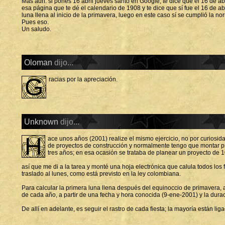
Más aún: si pones 16 abril jueves santo en Google, te dice que el 16 de a
esa página que te dé el calendario de 1908 y te dice que sí fue el 16 de ab
luna llena al inicio de la primavera, luego en este caso sí se cumplió la no
Pues eso.
Un saludo.
Oloman
dijo...
G
racias por la apreciación.
Unknown
dijo...
H
ace unos años (2001) realize el mismo ejercicio, no por curiosida
de proyectos de construcción y normalmente tengo que montar 
tres años; en esa ocasión se trataba de planear un proyecto de 
así que me di a la tarea y monté una hoja electrónica que calula todos los 
traslado al lunes, como está previsto en la ley colombiana.
Para calcular la primera luna llena después del equinoccio de primavera, a
de cada año, a partir de una fecha y hora conocida (9-ene-2001) y la durac
De allí en adelante, es seguir el rastro de cada fiesta; la mayoría están l