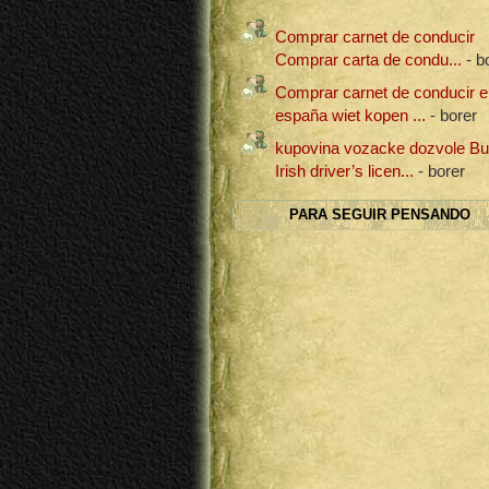
Comprar carnet de conducir
Comprar carta de condu...
- b
Comprar carnet de conducir e
españa wiet kopen ...
- borer
kupovina vozacke dozvole B
Irish driver’s licen...
- borer
PARA SEGUIR PENSANDO