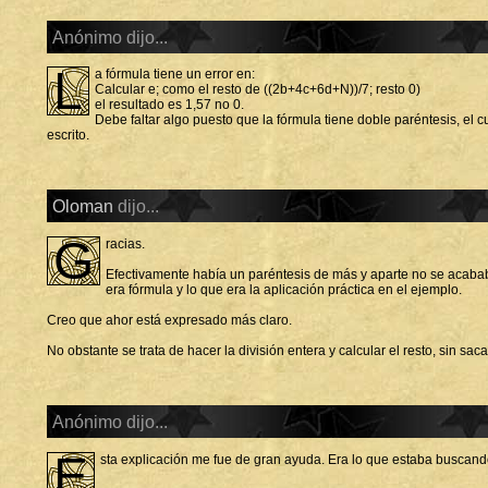
Anónimo dijo...
L
a fórmula tiene un error en:
Calcular e; como el resto de ((2b+4c+6d+N))/7; resto 0)
el resultado es 1,57 no 0.
Debe faltar algo puesto que la fórmula tiene doble paréntesis, el c
escrito.
Oloman
dijo...
G
racias.
Efectivamente había un paréntesis de más y aparte no se acababa
era fórmula y lo que era la aplicación práctica en el ejemplo.
Creo que ahor está expresado más claro.
No obstante se trata de hacer la división entera y calcular el resto, sin sac
Anónimo dijo...
E
sta explicación me fue de gran ayuda. Era lo que estaba buscand