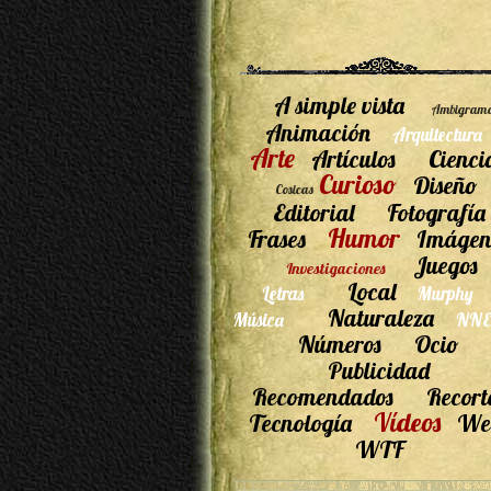
A simple vista
Ambigram
Animación
Arquitectura
Arte
Artículos
Cienci
Curioso
Diseño
Cosicas
Editorial
Fotografía
Humor
Frases
Imágen
Juegos
Investigaciones
Local
Letras
Murphy
Naturaleza
Música
NNE
Números
Ocio
Publicidad
Recomendados
Recort
Vídeos
Tecnología
We
WTF