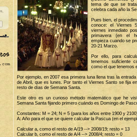
tema de que se trata
celebra cada año la 
es,
Pues bien, el procedim
conoce: el Viernes S
viernes inmediato pos
primavera (en el he
empieza cuando se pro
20-21 Marzo.
Por ello, para calcu
tenemos suficiente c
como el que tenemos 
Por ejemplo, en 2007 esa primera luna llena tras la entrada
de Abril, que es lunes. Por tanto el Viernes Santo se fija 
resto de días de Semana Santa.
Este otro es un curioso método matemático que he vi
Semana Santa fijando primero cuándo es Domingo de Pascu
Constantes: M = 24; N = 5 (para los años entre 1900 y 2100
A: Año para el que se quiere calcular la Pascua (en el ejemp
Calcular a, como el resto de A/19 --> 2008/19; resto = 13
Calcular b, como el resto de A/4 --> 2008/4; resto = 0