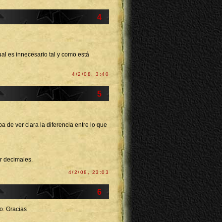
4
ual es innecesario tal y como está
4/2/08, 3:40
5
 de ver clara la diferencia entre lo que
ar decimales.
4/2/08, 23:03
6
o. Gracias