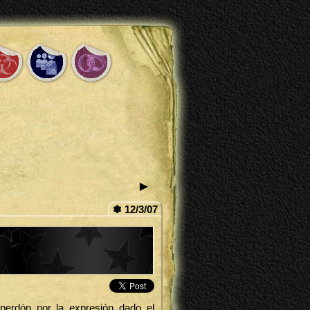
►
✽ 12/3/07
erdón por la expresión dado el