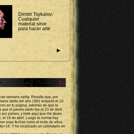
Dimitri Tsykalov:
Cualquier
material sirve
para hacer arte
►
1
 cae semana santa. Resulta que, por
semana santa del año 1981 empezó el 16
dices en tu página, además de que la
a que el jueves santo fue el 23 de abril.
y por países, y hete aquí que me dicen
te, el 19 de abril. Luego la norma hay
aron esas fechas como el resto de años.
ry=16. Y he localizado un calendario en