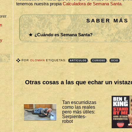
tenemos nuestra propia
Calculadora de Semana Santa
.
orer
SABER MÁS
n
¿Cuándo es Semana Santa?
uy
POR
OLOMAN
ETIQUETAS:
,
,
ARTÍCULOS
CURIOSO
OCIO
T
A
G
S
Otras cosas a las que echar un vistaz
B
I
T
Á
C
Tan escurridizas
O
como las reales
R
pero más útiles:
A
S
Serpientes-
:
robot
A
R
T