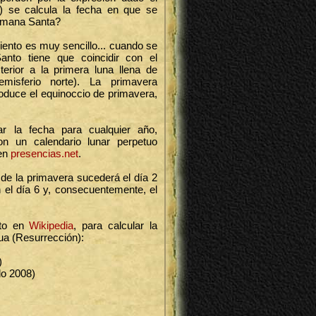
) se calcula la fecha en que se
Semana Santa?
iento es muy sencillo... cuando se
anto tiene que coincidir con el
terior a la primera luna llena de
misferio norte). La primavera
duce el equinoccio de primavera,
lar la fecha para cualquier año,
on un calendario lunar perpetuo
en
presencias.net
.
 de la primavera sucederá el día 2
en el día 6 y, consecuentemente, el
sto en
Wikipedia
, para calcular la
a (Resurrección):
)
lo 2008)