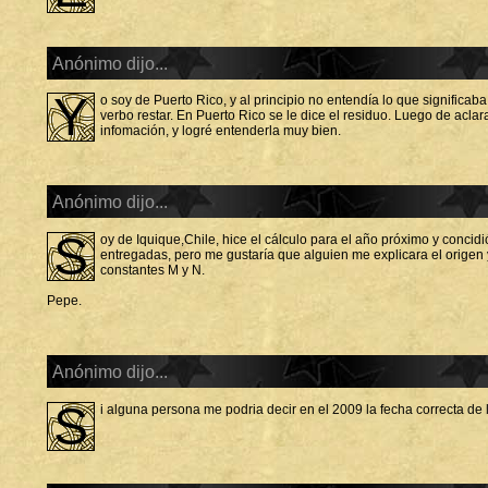
Anónimo dijo...
Y
o soy de Puerto Rico, y al principio no entendía lo que significa
verbo restar. En Puerto Rico se le dice el residuo. Luego de aclar
infomación, y logré entenderla muy bien.
Anónimo dijo...
S
oy de Iquique,Chile, hice el cálculo para el año próximo y concid
entregadas, pero me gustaría que alguien me explicara el origen y
constantes M y N.
Pepe.
Anónimo dijo...
s
i alguna persona me podria decir en el 2009 la fecha correcta de 