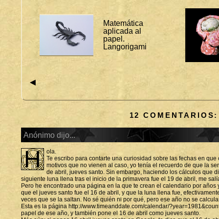
Í
C
U
Matemática
L
aplicada al
O
papel.
S
Langorigami
C
U
R
I
◄
O
S
O
O
12 COMENTARIOS:
C
I
O
Anónimo dijo...
H
ola.
Te escribo para contarte una curiosidad sobre las fechas en que
motivos que no vienen al caso, yo tenía el recuerdo de que la 
de abril, jueves santo. Sin embargo, haciendo los cálculos que 
siguiente luna llena tras el inicio de la primavera fue el 19 de abril, me salí
Pero he encontrado una página en la que te crean el calendario por años 
que el jueves santo fue el 16 de abril, y que la luna llena fue, efectivamen
veces que se la saltan. No sé quién ni por qué, pero ese año no se calcul
Esta es la página http://www.timeanddate.com/calendar/?year=1981&count
papel de ese año, y también pone el 16 de abril como jueves santo.