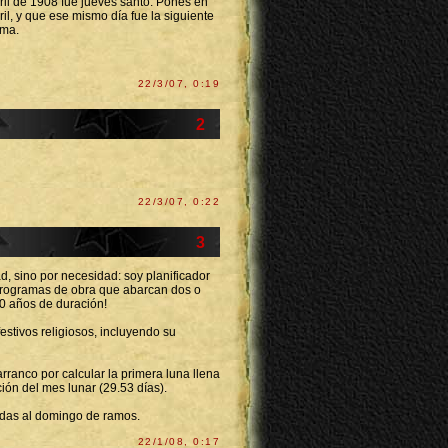
bril de 1908 fue jueves santo. Pones en
ril, y que ese mismo día fue la siguiente
rma.
22/3/07, 0:19
2
22/3/07, 0:22
3
d, sino por necesidad: soy planificador
programas de obra que abarcan dos o
10 años de duración!
festivos religiosos, incluyendo su
rranco por calcular la primera luna llena
ión del mes lunar (29.53 días).
igadas al domingo de ramos.
22/1/08, 0:17