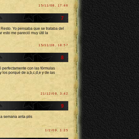
15/11/08, 17:46
7
ba Resto. Yo pensaba que se trataba del
ar esto me pareció muy útil la
15/11/08, 18:57
8
ió perfectamente con las fórmulas
 los porqué de a,b,c,d,e y de las
21/12/08, 3:42
9
la semana anta plis
1/2/09, 1:25