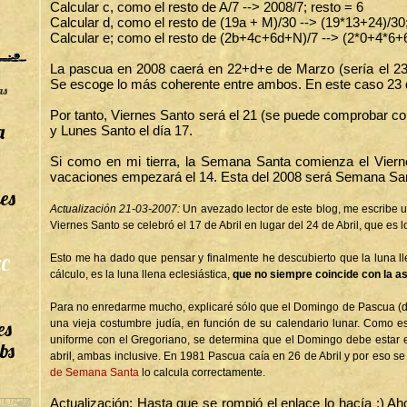
Calcular c, como el resto de A/7 --> 2008/7; resto = 6
Calcular d, como el resto de (19a + M)/30 --> (19*13+24)/30;
Calcular e; como el resto de (2b+4c+6d+N)/7 --> (2*0+4*6+6
La pascua en 2008 caerá en 22+d+e de Marzo (sería el 23) o
Se escoge lo más coherente entre ambos. En este caso 23
as
Por tanto, Viernes Santo será el 21 (se puede comprobar con
a
y Lunes Santo el día 17.
Si como en mi tierra, la Semana Santa comienza el Vierne
vacaciones empezará el 14. Esta del 2008 será Semana Sa
es
Actualización 21-03-2007:
Un avezado lector de este blog, me escribe 
Viernes Santo se celebró el 17 de Abril en lugar del 24 de Abril, que es 
Esto me ha dado que pensar y finalmente he descubierto que la luna l
C
cálculo, es la luna llena eclesiástica,
que no siempre coincide con la a
Para no enredarme mucho, explicaré sólo que el Domingo de Pascua (d
es
una vieja costumbre judía, en función de su calendario lunar. Como e
uniforme con el Gregoriano, se determina que el Domingo debe estar e
bs
abril, ambas inclusive. En 1981 Pascua caía en 26 de Abril y por eso se
de Semana Santa
lo calcula correctamente.
Actualización: Hasta que se rompió el enlace lo hacía :) Ah