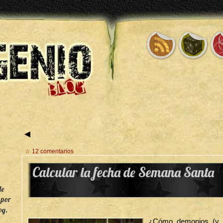
◄
☆ 12 comentarios
Calcular la fecha de Semana Santa
de
 por
og.
¿Cómo demonios (y p